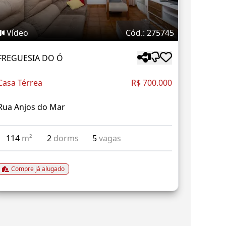
Vídeo
Cód.: 275745
FREGUESIA DO Ó
Casa Térrea
R$ 700.000
Rua Anjos do Mar
114
m²
2
dorms
5
vagas
Compre já alugado