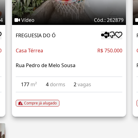
14
Vídeo
Cód.: 262879
FREGUESIA DO Ó
0
Casa Térrea
R$ 750.000
Rua Pedro de Melo Sousa
177
m²
4
dorms
2
vagas
Compre já alugado