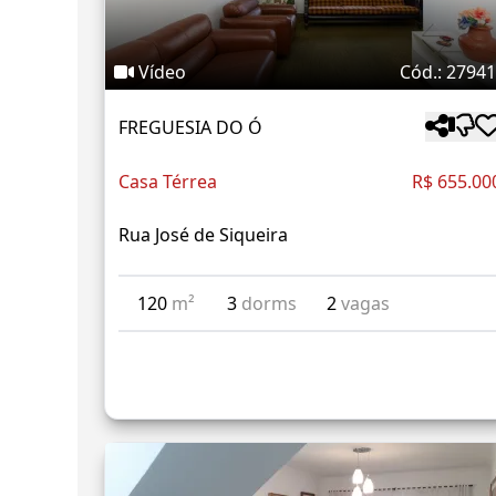
Vídeo
Cód.: 2794
FREGUESIA DO Ó
Casa Térrea
R$ 655.00
Rua José de Siqueira
120
m²
3
dorms
2
vagas