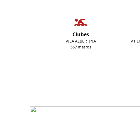
Clubes
VILA ALBERTINA
V PE
557 metros