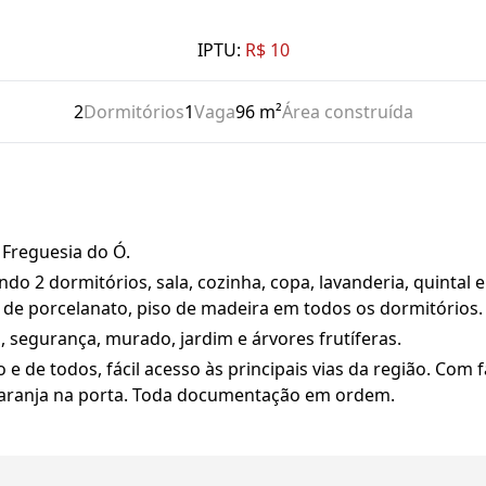
IPTU:
R$ 10
2
Dormitórios
1
Vaga
96 m²
Área construída
 Freguesia do Ó.
do 2 dormitórios, sala, cozinha, copa, lavanderia, quintal 
iso de porcelanato, piso de madeira em todos os dormitórios.
, segurança, murado, jardim e árvores frutíferas.
 e de todos, fácil acesso às principais vias da região. Com 
 laranja na porta. Toda documentação em ordem.