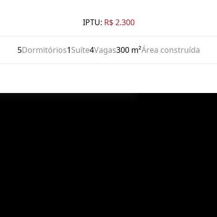
IPTU:
R$ 2.300
5
Dormitórios
1
Suíte
4
Vagas
300 m²
Área construída