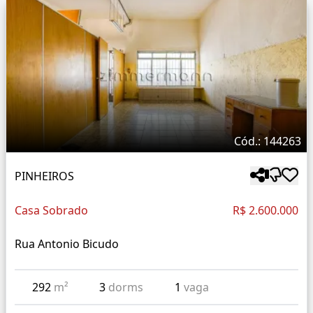
Cód.: 144263
PINHEIROS
Casa Sobrado
R$ 2.600.000
Rua Antonio Bicudo
292
m²
3
dorms
1
vaga