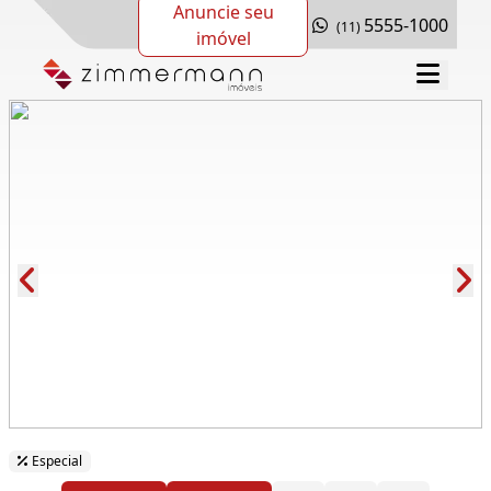
Anuncie seu
5555-1000
(11)
imóvel
Cód.: 281288
Especial