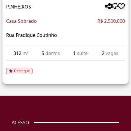
PINHEIROS
Casa Sobrado
R$ 2.500.000
Rua Fradique Coutinho
312
m²
5
dorms
1
suíte
2
vagas
Destaque
ACESSO