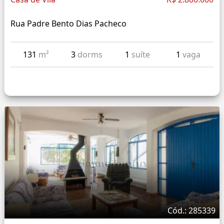
Rua Padre Bento Dias Pacheco
131
m²
3
dorms
1
suíte
1
vaga
Cód.: 285339