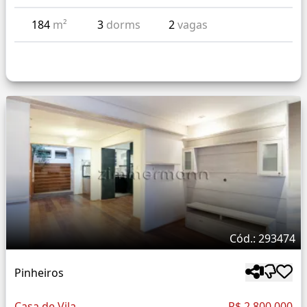
184
m²
3
dorms
2
vagas
Cód.: 293474
Pinheiros
Casa de Vila
R$ 2.800.000