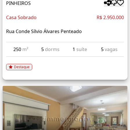
PINHEIROS
Casa Sobrado
R$ 2.950.000
Rua Conde Sílvio Álvares Penteado
250
m²
5
dorms
1
suíte
5
vagas
Destaque