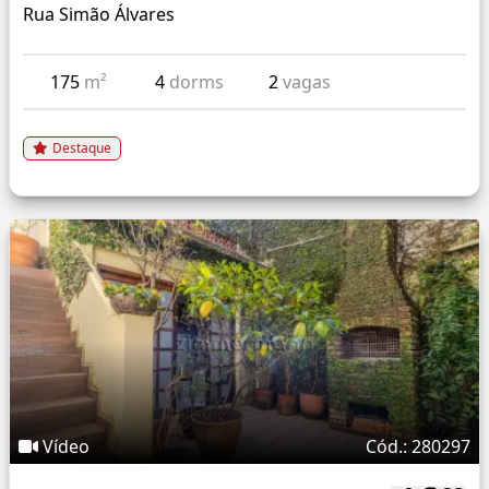
Rua Simão Álvares
175
m²
4
dorms
2
vagas
Destaque
Vídeo
Cód.: 280297