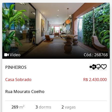
Vídeo
Cód.: 268768
PINHEIROS
Casa Sobrado
R$ 2.430.000
Rua Mourato Coelho
269
m²
3
dorms
2
vagas