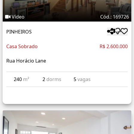
Vídeo
Cód.: 169726
PINHEIROS
Casa Sobrado
R$ 2.600.000
Rua Horácio Lane
240
m²
2
dorms
5
vagas