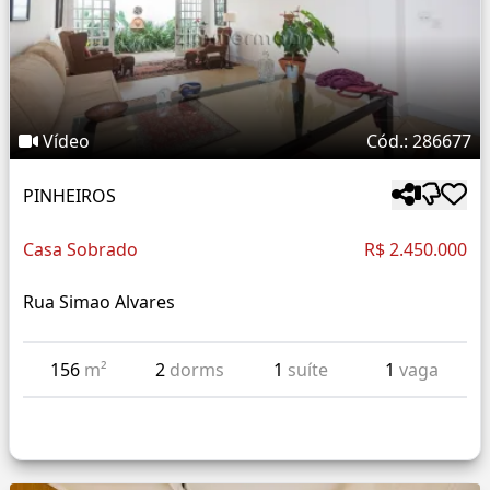
Vídeo
Cód.: 286677
PINHEIROS
Casa Sobrado
R$ 2.450.000
Rua Simao Alvares
156
m²
2
dorms
1
suíte
1
vaga