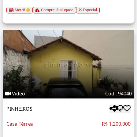
Metrô
Compre já alugado
Especial
Vídeo
Cód.: 94040
PINHEIROS
Casa Térrea
R$ 1.200.000