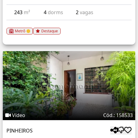
243
m²
4
dorms
2
vagas
Metrô
Destaque
Vídeo
Cód.: 158533
PINHEIROS