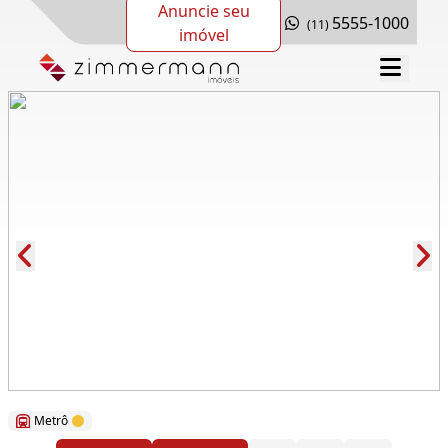
Anuncie seu
5555-1000
(11)
imóvel
Cód.: 278808
Metrô