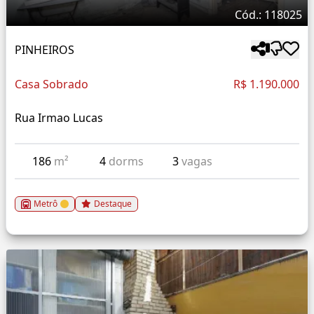
Cód.: 118025
PINHEIROS
Casa Sobrado
R$ 1.190.000
Rua Irmao Lucas
186
m²
4
dorms
3
vagas
Metrô
Destaque