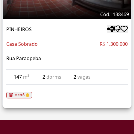
Cód.: 138469
PINHEIROS
Casa Sobrado
R$ 1.300.000
Rua Paraopeba
147
m²
2
dorms
2
vagas
Metrô