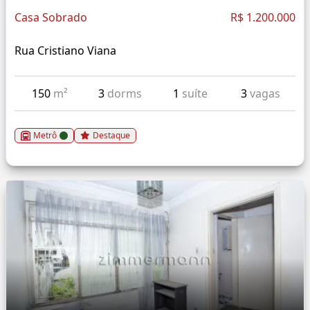
Casa Sobrado
R$ 1.200.000
Rua Cristiano Viana
150
m²
3
dorms
1
suíte
3
vagas
Metrô
Destaque