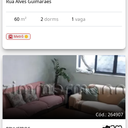
Rua Alves Guimaraes
60
m²
2
dorms
1
vaga
Metrô
Cód.: 264907