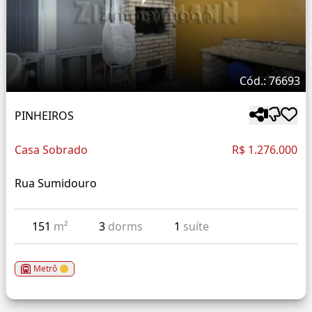
Cód.: 76693
PINHEIROS
Casa Sobrado
R$ 1.276.000
Rua Sumidouro
151
m²
3
dorms
1
suíte
Metrô