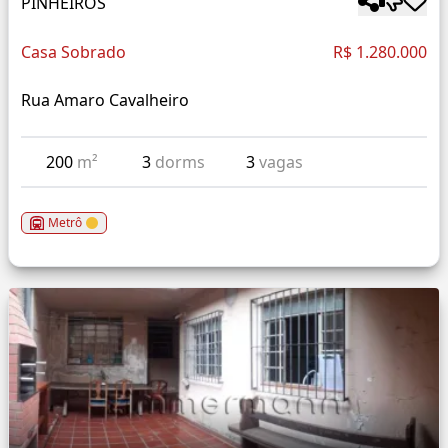
PINHEIROS
Casa Sobrado
R$ 1.280.000
Rua Amaro Cavalheiro
200
m²
3
dorms
3
vagas
Metrô