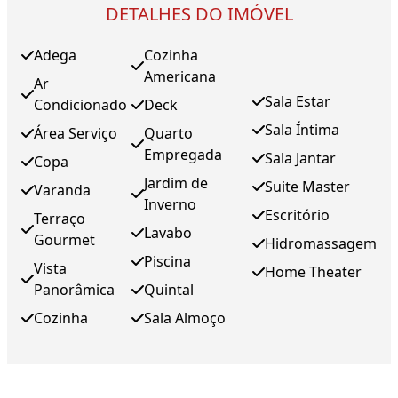
DETALHES DO IMÓVEL
Adega
Cozinha
Americana
Ar
Sala Estar
Condicionado
Deck
Sala Íntima
Área Serviço
Quarto
Empregada
Sala Jantar
Copa
Jardim de
Suite Master
Varanda
Inverno
Escritório
Terraço
Lavabo
Gourmet
Hidromassagem
Piscina
Vista
Home Theater
Panorâmica
Quintal
Cozinha
Sala Almoço