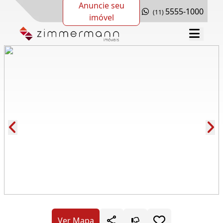
Anuncie seu
5555-1000
(11)
imóvel
Cód.: 278196
Ver Mapa