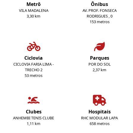
Metrô
Ônibus
VILA MADALENA
AV. PROF. FONSECA
3,30 km
RODRIGUES , 0
153 metros
Ciclovia
Parques
CICLOVIA FARIA LIMA -
POR DO SOL
TRECHO 2
2,37 km
53 metros
Clubes
Hospitais
ANHEMBI TENIS CLUBE
RHC MODULAR LAPA
1,11 km
658 metros