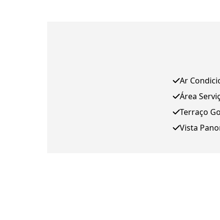
Ar Condic
Área Servi
Terraço G
Vista Pan