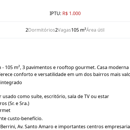
IPTU:
R$ 1.000
2
Dormitórios
2
Vagas
105 m²
Área útil
- 105 m², 3 pavimentos e rooftop gourmet. Casa moderna e 
ece conforto e versatilidade em um dos bairros mais valo
 integrado
usado como suíte, escritório, sala de TV ou estar
s (Sr. e Sra.)
urmet
te custo-benefício.
. Berrini, Av. Santo Amaro e importantes centros empresaria