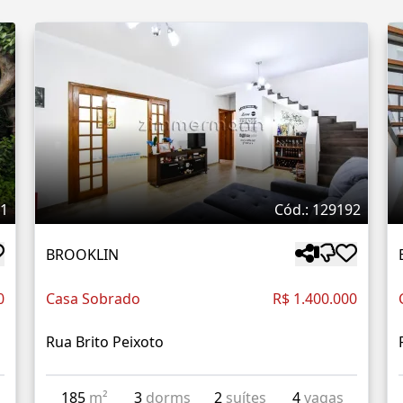
71
Cód.: 129192
BROOKLIN
0
Casa Sobrado
R$ 1.400.000
Rua Brito Peixoto
185
m²
3
dorms
2
suítes
4
vagas