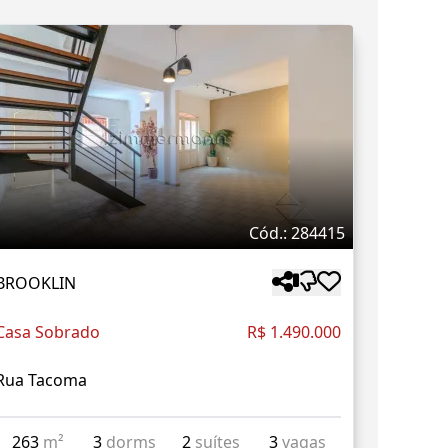
Cód.: 284415
BROOKLIN
Casa Sobrado
R$ 1.490.000
Rua Tacoma
263
m²
3
dorms
2
suítes
3
vagas