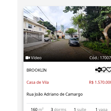
Vídeo
Cód.: 1700
BROOKLIN
Casa de Vila
R$ 1.570.00
Rua João Adriano de Camargo
160
m²
3
dorms
1
suíte
1
vaga