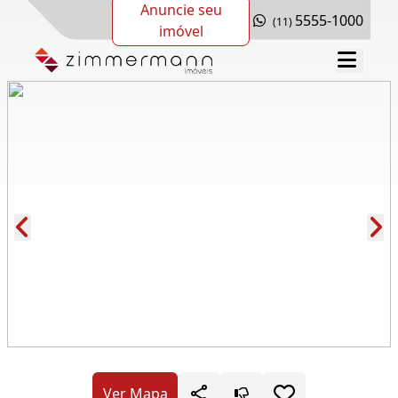
Anuncie seu
5555-1000
(11)
imóvel
Cód.: 280548
Ver Mapa