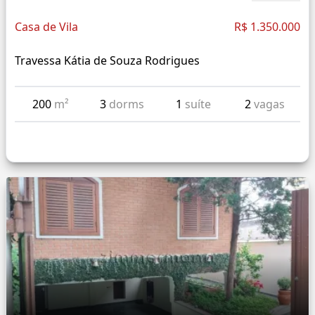
Casa de Vila
R$ 1.350.000
Travessa Kátia de Souza Rodrigues
200
m²
3
dorms
1
suíte
2
vagas