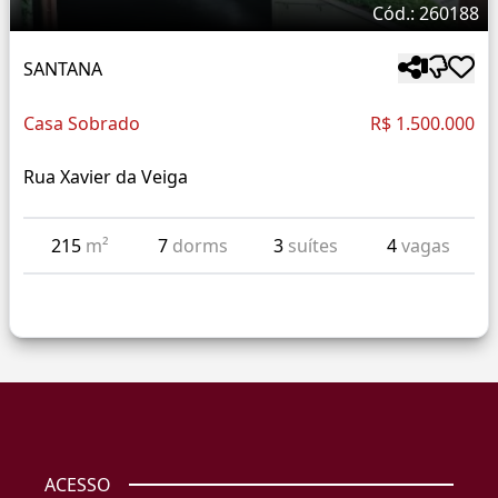
Cód.: 260188
SANTANA
Casa Sobrado
R$ 1.500.000
Rua Xavier da Veiga
215
m²
7
dorms
3
suítes
4
vagas
ACESSO