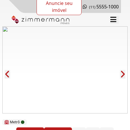
Anuncie seu
5555-1000
(11)
imóvel
Cód.: 289053
Metrô