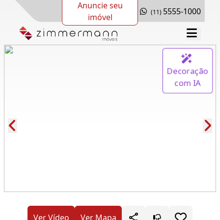
Anuncie seu
5555-1000
(11)
imóvel
Decoração
com IA
Cód.: 263094
Ver Vídeo
Ver Mapa