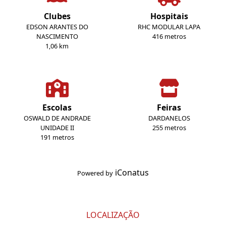
Clubes
Hospitais
EDSON ARANTES DO
RHC MODULAR LAPA
NASCIMENTO
416 metros
1,06 km
Escolas
Feiras
OSWALD DE ANDRADE
DARDANELOS
UNIDADE II
255 metros
191 metros
iConatus
Powered by
LOCALIZAÇÃO