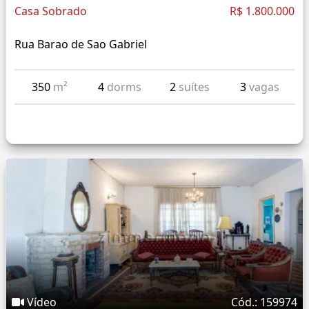
Casa Sobrado
R$ 1.800.000
Rua Barao de Sao Gabriel
350
m²
4
dorms
2
suítes
3
vagas
Vídeo
Cód.: 159974