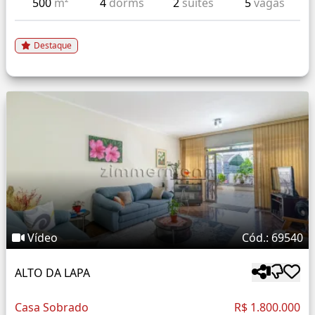
500
m²
4
dorms
2
suítes
5
vagas
Destaque
Vídeo
Cód.: 69540
ALTO DA LAPA
Casa Sobrado
R$ 1.800.000