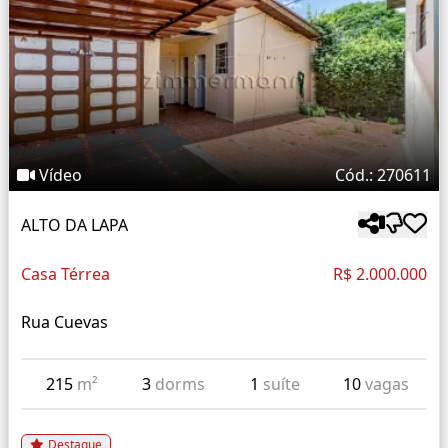
Vídeo
Cód.: 270611
ALTO DA LAPA
Casa Térrea
R$ 2.000.000
Rua Cuevas
215
m²
3
dorms
1
suíte
10
vagas
Destaque