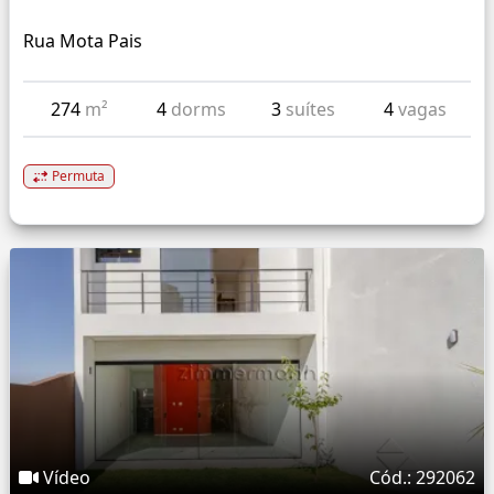
Rua Mota Pais
274
m²
4
dorms
3
suítes
4
vagas
Permuta
Vídeo
Cód.: 292062