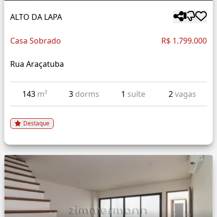
ALTO DA LAPA
Casa Sobrado
R$ 1.799.000
Rua Araçatuba
143
m²
3
dorms
1
suíte
2
vagas
Destaque