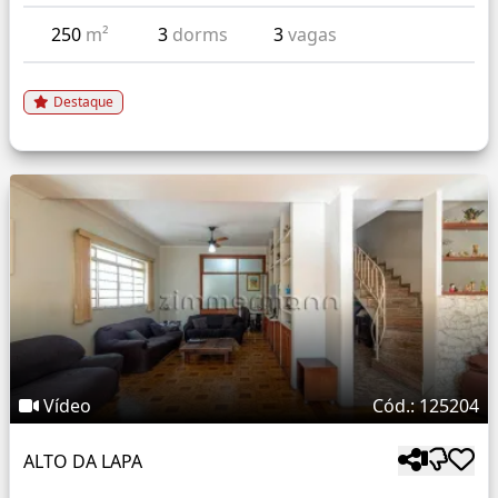
250
m²
3
dorms
3
vagas
Destaque
Vídeo
Cód.: 125204
ALTO DA LAPA