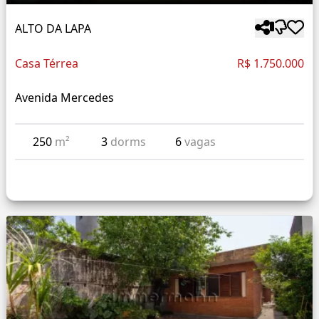
ALTO DA LAPA
Casa Térrea
R$ 1.750.000
Avenida Mercedes
250
m²
3
dorms
6
vagas