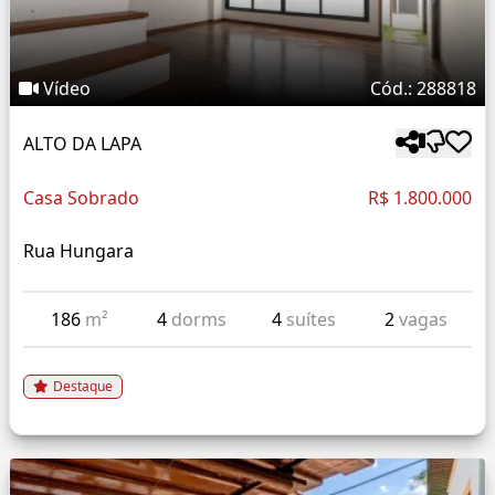
Vídeo
Cód.: 288818
ALTO DA LAPA
Casa Sobrado
R$ 1.800.000
Rua Hungara
186
m²
4
dorms
4
suítes
2
vagas
Destaque