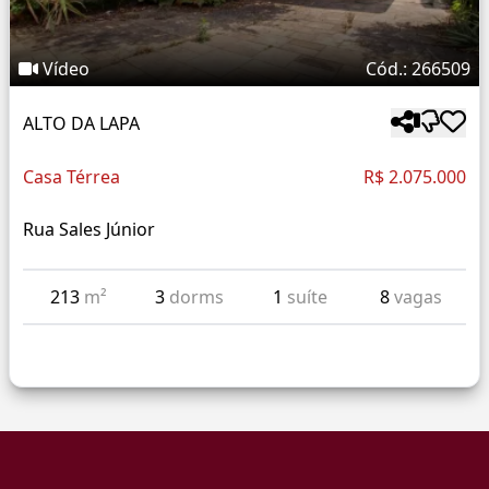
Vídeo
Cód.: 266509
ALTO DA LAPA
Casa Térrea
R$ 2.075.000
Rua Sales Júnior
213
m²
3
dorms
1
suíte
8
vagas