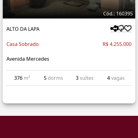
Cód.: 160395
ALTO DA LAPA
Casa Sobrado
R$ 4.255.000
Avenida Mercedes
376
m²
5
dorms
3
suítes
4
vagas