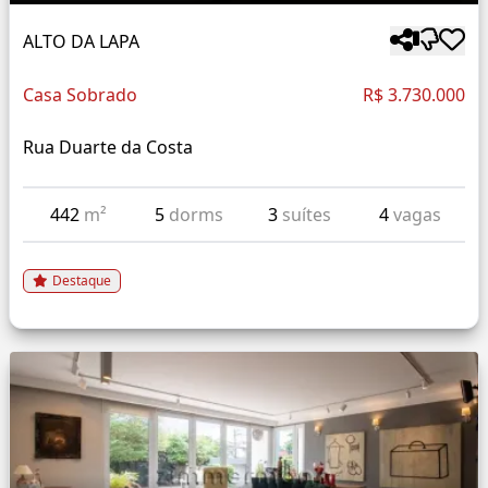
ALTO DA LAPA
Casa Sobrado
R$ 3.730.000
Rua Duarte da Costa
442
m²
5
dorms
3
suítes
4
vagas
Destaque