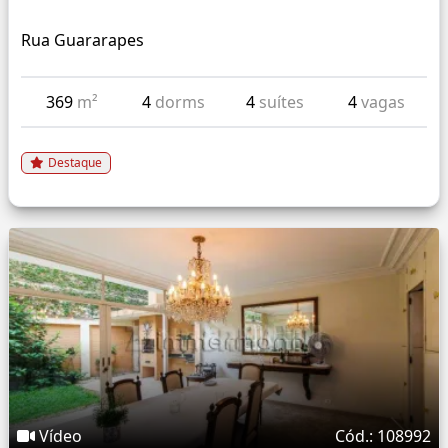
Rua Guararapes
369
m²
4
dorms
4
suítes
4
vagas
Destaque
Vídeo
Cód.: 108992