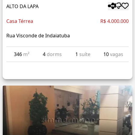
ALTO DA LAPA
Casa Térrea
R$ 4.000.000
Rua Visconde de Indaiatuba
346
m²
4
dorms
1
suíte
10
vagas