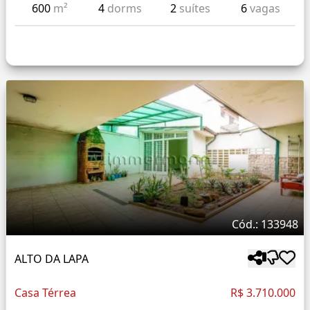
600
m²
4
dorms
2
suítes
6
vagas
Cód.: 133948
ALTO DA LAPA
Casa Térrea
R$ 3.710.000