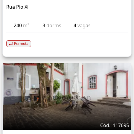
Rua Pio Xi
240
m²
3
dorms
4
vagas
Permuta
Cód.: 117695