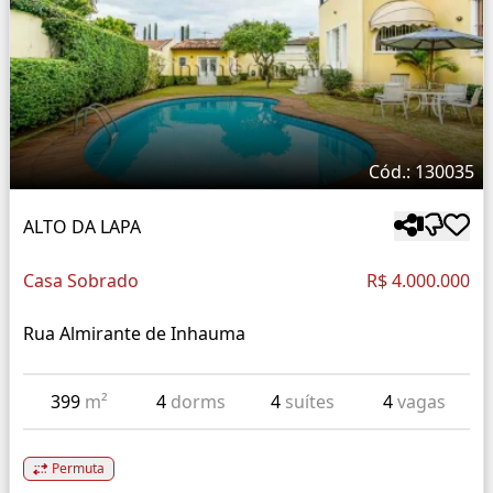
Cód.: 130035
ALTO DA LAPA
Casa Sobrado
R$ 4.000.000
Rua Almirante de Inhauma
399
m²
4
dorms
4
suítes
4
vagas
Permuta