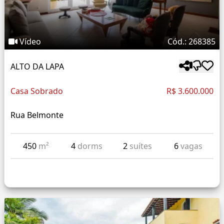
Vídeo
Cód.: 268385
ALTO DA LAPA
Casa Sobrado
R$ 3.600.000
Rua Belmonte
450
m²
4
dorms
2
suítes
6
vagas