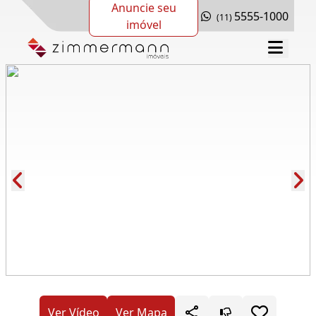
Anuncie seu
5555-1000
(11)
imóvel
Cód.: 279665
Ver Vídeo
Ver Mapa