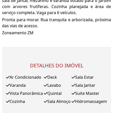
sala de jantar, mezanino e varanda votado para o jardim
com arvores frutíferas. Cozinha planejada e área de
serviço completa. Vaga para 6 veículos.
Pronta para morar. Rua tranquila e arborizada, próxima
das vias de acesso.
Zoneamento ZM
DETALHES DO IMÓVEL
Ar Condicionado
Deck
Sala Estar
Varanda
Lavabo
Sala Jantar
Vista Panorâmica
Quintal
Suite Master
Cozinha
Sala Almoço
Hidromassagem