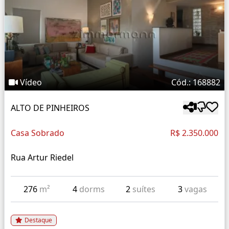
Vídeo
Cód.: 168882
ALTO DE PINHEIROS
Casa Sobrado
R$ 2.350.000
Rua Artur Riedel
276
m²
4
dorms
2
suítes
3
vagas
Destaque