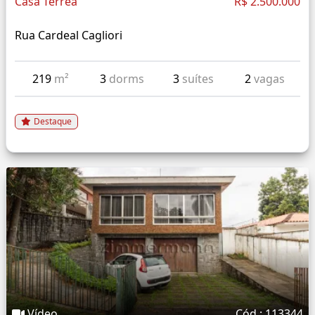
Casa Térrea
R$ 2.500.000
Rua Cardeal Cagliori
219
m²
3
dorms
3
suítes
2
vagas
Destaque
Vídeo
Cód.: 113344