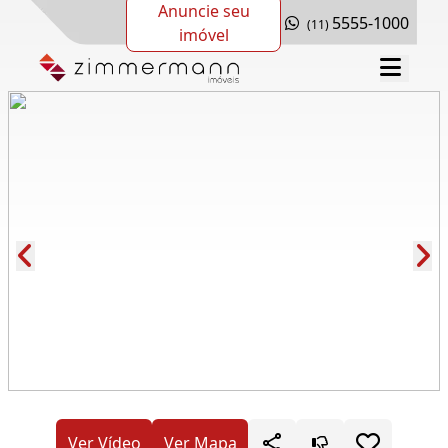
Anuncie seu
5555-1000
(11)
imóvel
Cód.: 278386
Ver Vídeo
Ver Mapa