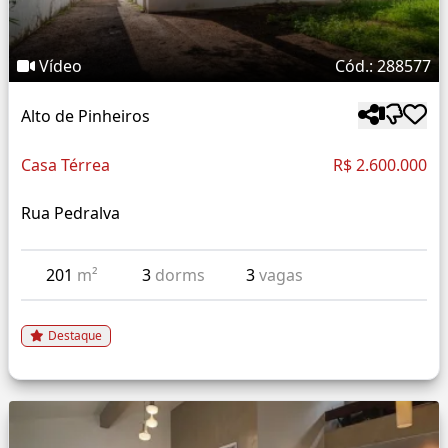
Vídeo
Cód.: 288577
Alto de Pinheiros
Casa Térrea
R$ 2.600.000
Rua Pedralva
201
m²
3
dorms
3
vagas
Destaque