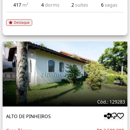
417
m²
4
dorms
2
suítes
6
vagas
Destaque
Cód.: 129283
ALTO DE PINHEIROS