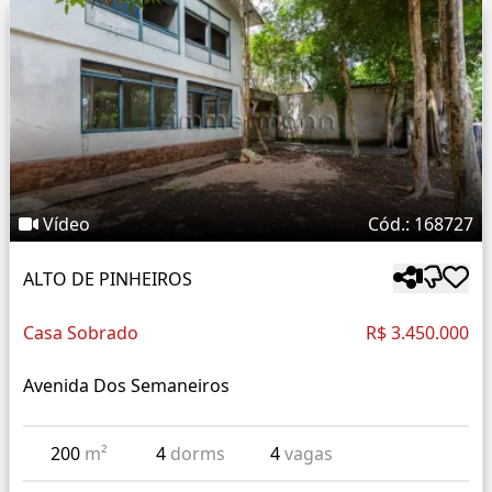
Vídeo
Cód.: 168727
ALTO DE PINHEIROS
Casa Sobrado
R$ 3.450.000
Avenida Dos Semaneiros
200
m²
4
dorms
4
vagas