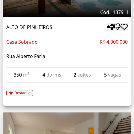
Cód.: 137911
ALTO DE PINHEIROS
Casa Sobrado
R$ 4.000.000
Rua Alberto Faria
350
m²
4
dorms
2
suítes
5
vagas
Destaque