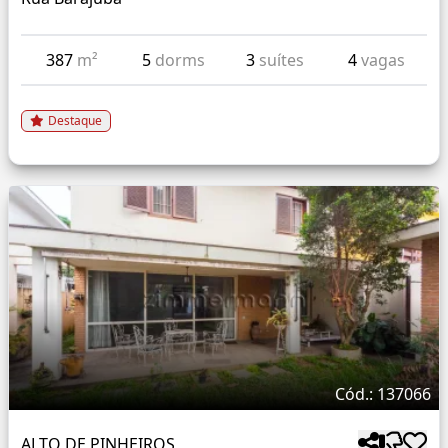
387
m²
5
dorms
3
suítes
4
vagas
Destaque
Cód.: 137066
ALTO DE PINHEIROS