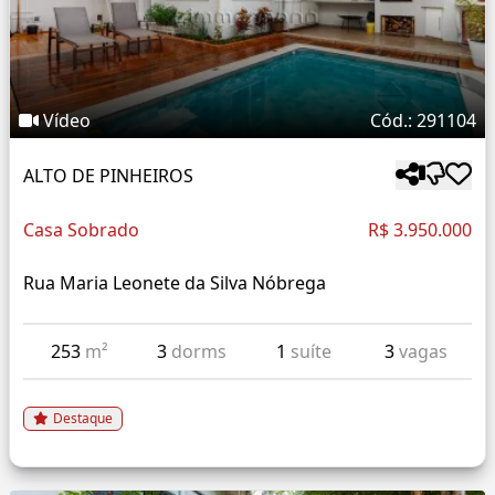
Vídeo
Cód.: 291104
ALTO DE PINHEIROS
Casa Sobrado
R$ 3.950.000
Rua Maria Leonete da Silva Nóbrega
253
m²
3
dorms
1
suíte
3
vagas
Destaque