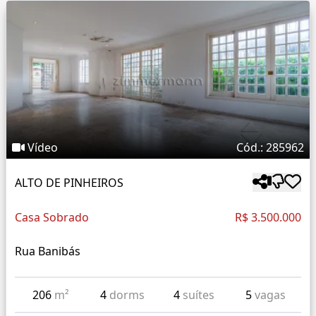
Vídeo
Cód.: 285962
ALTO DE PINHEIROS
Casa Sobrado
R$ 3.500.000
Rua Banibás
206
m²
4
dorms
4
suítes
5
vagas