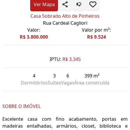
Ver Mapa
Casa Sobrado Alto de Pinheiros
Rua Cardeal Cagliori
Valor:
Valor por m²:
R$ 3.800.000
R$ 9.524
IPTU:
R$ 3.345
4
3
6
399 m²
Dormitórios
Suítes
Vagas
Área construída
SOBRE O IMÓVEL
Excelente casa com fino acabamento, portas em
madeiras entalhadas, armários, closet, biblioteca e