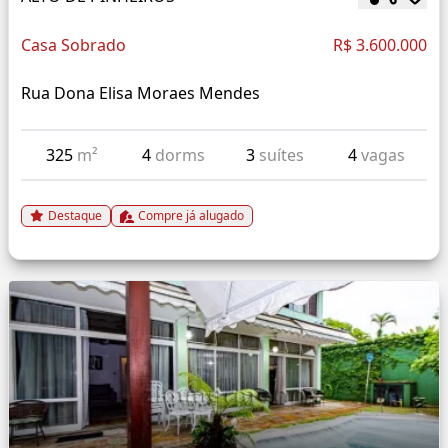
Casa Sobrado
R$ 3.600.000
Rua Dona Elisa Moraes Mendes
325
m²
4
dorms
3
suítes
4
vagas
Destaque
Compre já alugado