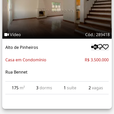
Vídeo
Cód.: 289418
Alto de Pinheiros
Casa em Condomínio
R$ 3.500.000
Rua Bennet
175
m²
3
dorms
1
suíte
2
vagas