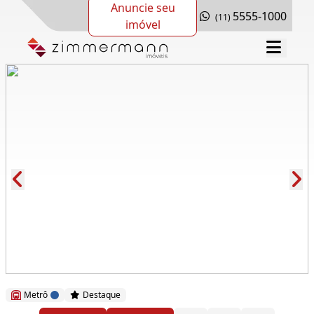
Anuncie seu
5555-1000
(11)
imóvel
Cód.: 278528
Metrô
Destaque