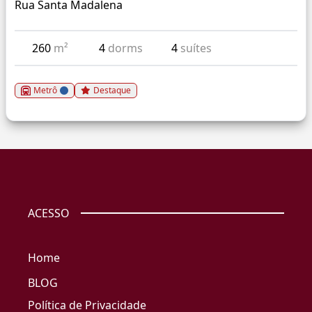
Rua Santa Madalena
260
m²
4
dorms
4
suítes
Metrô
Destaque
ACESSO
Home
BLOG
Política de Privacidade