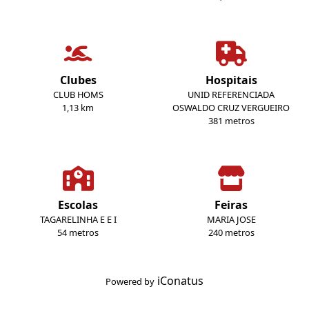
Clubes
Hospitais
CLUB HOMS
UNID REFERENCIADA
1,13 km
OSWALDO CRUZ VERGUEIRO
381 metros
Escolas
Feiras
TAGARELINHA E E I
MARIA JOSE
54 metros
240 metros
iConatus
Powered by