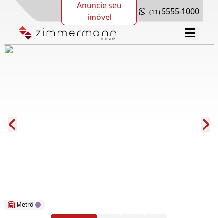
Anuncie seu
5555-1000
(11)
imóvel
Cód.: 281667
Metrô