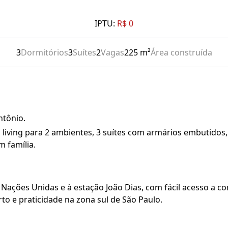
IPTU:
R$ 0
3
Dormitórios
3
Suítes
2
Vagas
225 m²
Área construída
ntônio.
 living para 2 ambientes, 3 suítes com armários embutidos, 
m família.
. Nações Unidas e à estação João Dias, com fácil acesso a co
to e praticidade na zona sul de São Paulo.