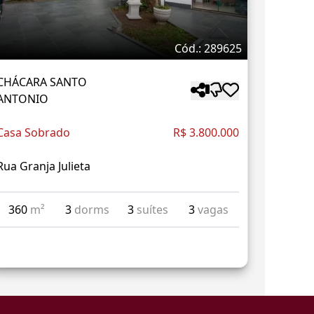
Cód.: 289625
CHÁCARA SANTO
ANTONIO
Casa Sobrado
R$ 3.800.000
Rua Granja Julieta
360
m²
3
dorms
3
suítes
3
vagas