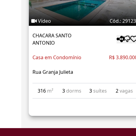
Vídeo
Cód.: 2912
CHACARA SANTO
ANTONIO
Casa em Condomínio
R$ 3.890.00
Rua Granja Julieta
316
m²
3
dorms
3
suítes
2
vagas