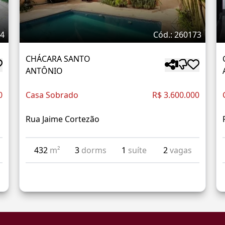
34
Cód.: 260173
CHÁCARA SANTO
ANTÔNIO
0
Casa Sobrado
R$ 3.600.000
Rua Jaime Cortezão
432
m²
3
dorms
1
suíte
2
vagas