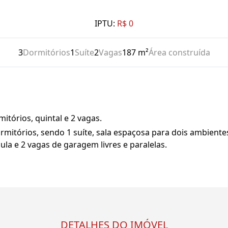
IPTU:
R$ 0
3
Dormitórios
1
Suíte
2
Vagas
187 m²
Área construída
tórios, quintal e 2 vagas.
mitórios, sendo 1 suíte, sala espaçosa para dois ambiente
cula e 2 vagas de garagem livres e paralelas.
DETALHES DO IMÓVEL