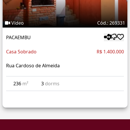
Vídeo
Cód.: 269331
PACAEMBU
Casa Sobrado
R$ 1.400.000
Rua Cardoso de Almeida
236
m²
3
dorms