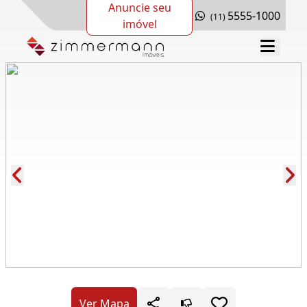
Anuncie seu
5555-1000
(11)
imóvel
Cód.: 275295
Ver Mapa