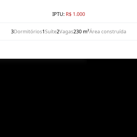
IPTU:
R$ 1.000
3
Dormitórios
1
Suíte
2
Vagas
230 m²
Área construída