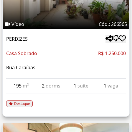
Vídeo
Cód.: 266565
PERDIZES
Casa Sobrado
R$ 1.250.000
Rua Caraíbas
195
m²
2
dorms
1
suíte
1
vaga
Destaque