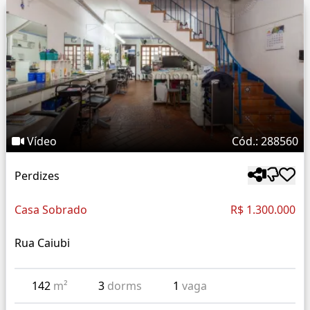
Vídeo
Cód.: 288560
Perdizes
Casa Sobrado
R$ 1.300.000
Rua Caiubi
142
m²
3
dorms
1
vaga