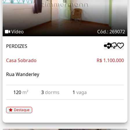
Vídeo
Cód.: 269072
PERDIZES
Casa Sobrado
R$ 1.100.000
Rua Wanderley
120
m²
3
dorms
1
vaga
Destaque