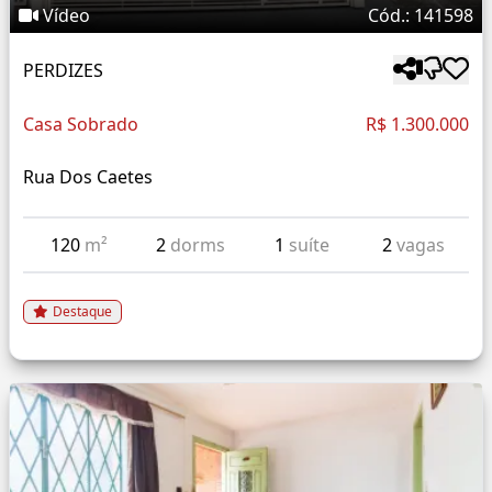
Vídeo
Cód.: 141598
PERDIZES
Casa Sobrado
R$ 1.300.000
Rua Dos Caetes
120
m²
2
dorms
1
suíte
2
vagas
Destaque