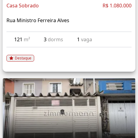
Casa Sobrado
R$ 1.080.000
Rua Ministro Ferreira Alves
121
m²
3
dorms
1
vaga
Destaque