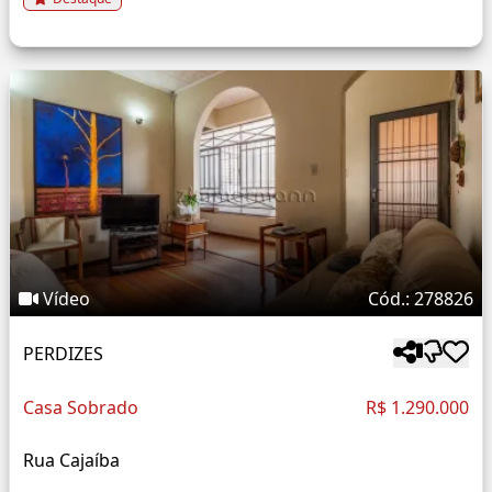
Vídeo
Cód.: 278826
PERDIZES
Casa Sobrado
R$ 1.290.000
Rua Cajaíba