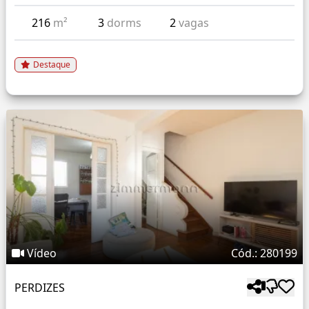
216
m²
3
dorms
2
vagas
Destaque
Vídeo
Cód.: 280199
PERDIZES