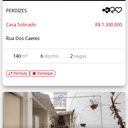
PERDIZES
Casa Sobrado
R$ 1.300.000
Rua Dos Caetes
140
m²
6
dorms
2
vagas
Permuta
Destaque