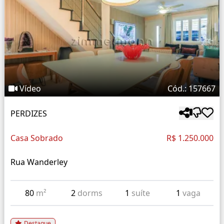
Vídeo
Cód.: 157667
PERDIZES
Casa Sobrado
R$ 1.250.000
Rua Wanderley
80
m²
2
dorms
1
suíte
1
vaga
Destaque