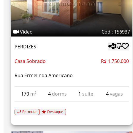
Vídeo
Cód.: 156937
PERDIZES
Casa Sobrado
R$ 1.750.000
Rua Ermelinda Americano
170
m²
4
dorms
1
suíte
4
vagas
Permuta
Destaque