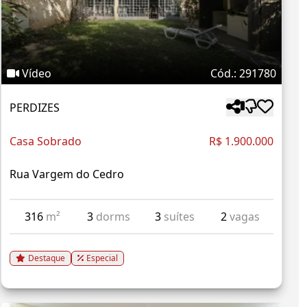
Vídeo
Cód.: 291780
PERDIZES
Casa Sobrado
R$ 1.900.000
Rua Vargem do Cedro
316
m²
3
dorms
3
suítes
2
vagas
Destaque
Especial