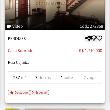
Vídeo
Cód.: 272868
PERDIZES
Casa Sobrado
R$ 1.710.000
Rua Cajaiba
257
m²
3
dorms
1
suíte
2
vagas
Destaque
Especial