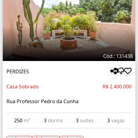
Cód.: 131438
PERDIZES
Casa Sobrado
R$ 2.400.000
Rua Professor Pedro da Cunha
250
m²
3
dorms
3
suítes
3
vagas