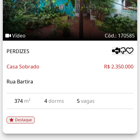
Vídeo
Cód.: 170585
PERDIZES
Casa Sobrado
R$ 2.350.000
Rua Bartira
374
m²
4
dorms
5
vagas
Destaque