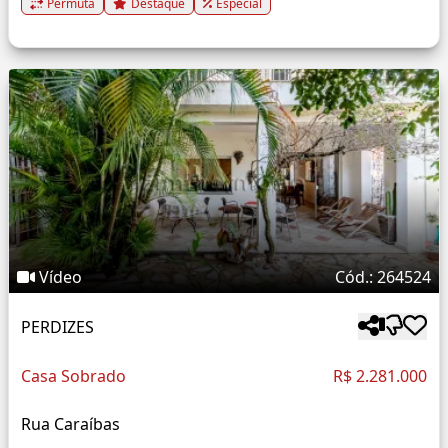
Permuta
Destaque
Especial
Vídeo
Cód.: 264524
PERDIZES
Casa Sobrado
R$ 2.281.000
Rua Caraíbas