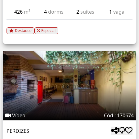
426
m²
4
dorms
2
suítes
1
vaga
Destaque
Especial
Vídeo
Cód.: 170674
PERDIZES