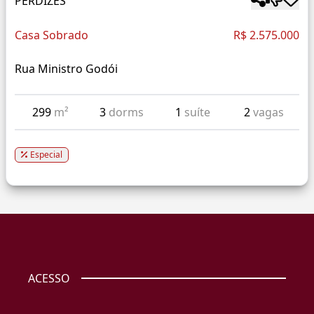
PERDIZES
Casa Sobrado
R$ 2.575.000
Rua Ministro Godói
299
m²
3
dorms
1
suíte
2
vagas
Especial
ACESSO