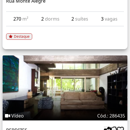
Rua Monte Alegre
270
m²
2
dorms
2
suítes
3
vagas
Destaque
Vídeo
Cód.: 286435