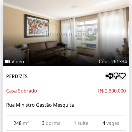
Vídeo
Cód.: 261334
PERDIZES
Casa Sobrado
R$ 2.300.000
Rua Ministro Gastão Mesquita
248
m²
3
dorms
1
suíte
4
vagas