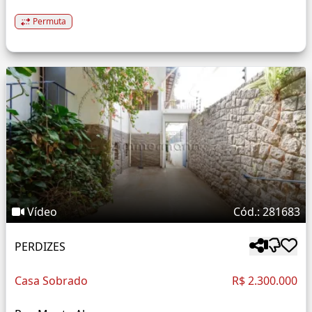
Permuta
Vídeo
Cód.: 281683
PERDIZES
Casa Sobrado
R$ 2.300.000