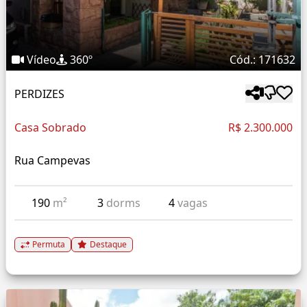
Vídeo
360º
Cód.: 171632
PERDIZES
Casa Sobrado
R$ 2.300.000
Rua Campevas
190
m²
3
dorms
4
vagas
Permuta
Destaque