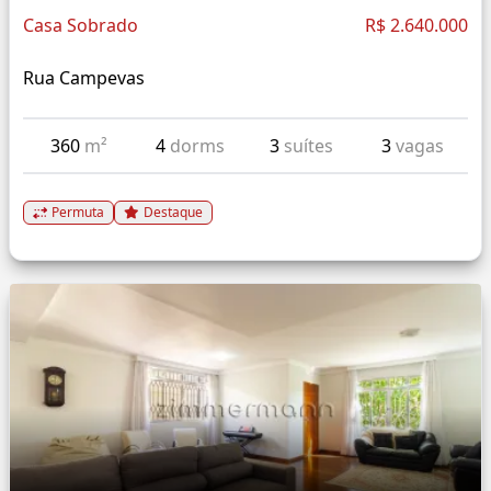
Casa Sobrado
R$ 2.640.000
Rua Campevas
360
m²
4
dorms
3
suítes
3
vagas
Permuta
Destaque