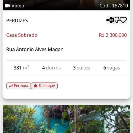
Vídeo
Cód.: 167810
PERDIZES
Casa Sobrado
R$ 2.300.000
Rua Antonio Alves Magan
381
m²
4
dorms
3
suítes
6
vagas
Permuta
Destaque