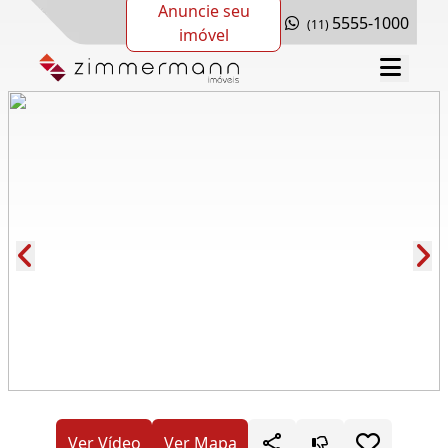
Anuncie seu
5555-1000
(11)
imóvel
Cód.: 277464
Ver Vídeo
Ver Mapa