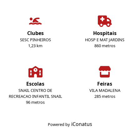
Clubes
Hospitais
SESC PINHEIROS
HOSP E MAT JARDINS
1,23 km
860 metros
Escolas
Feiras
SNAIL CENTRO DE
VILA MADALENA
RECREACAO INFANTIL SNAIL
285 metros
96 metros
iConatus
Powered by