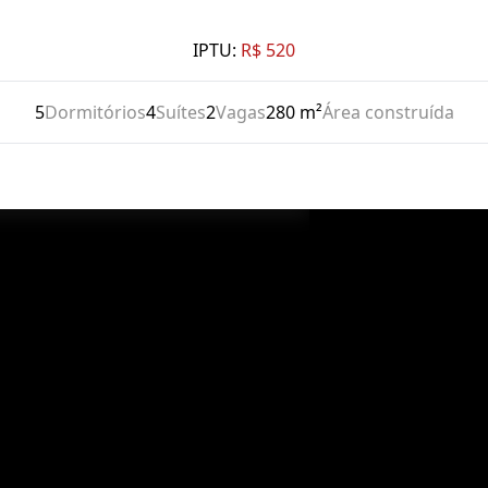
IPTU:
R$ 520
5
Dormitórios
4
Suítes
2
Vagas
280 m²
Área construída