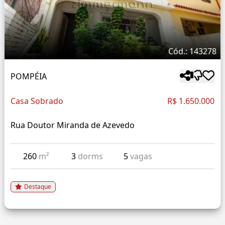
Cód.: 143278
POMPÉIA
Casa Sobrado
R$ 1.650.000
Rua Doutor Miranda de Azevedo
260
m²
3
dorms
5
vagas
Destaque