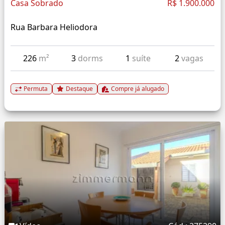
Casa Sobrado
R$ 1.900.000
Rua Barbara Heliodora
226
m²
3
dorms
1
suíte
2
vagas
Permuta
Destaque
Compre já alugado