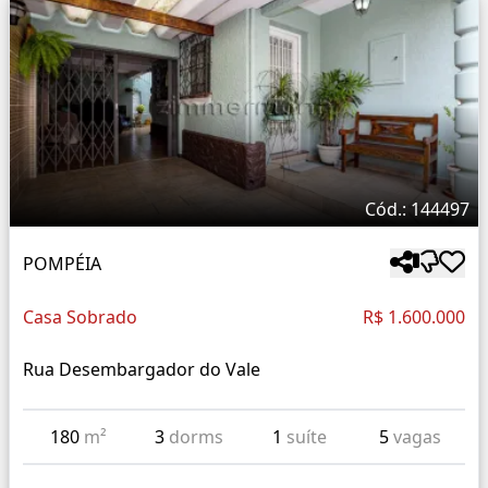
Cód.: 144497
POMPÉIA
Casa Sobrado
R$ 1.600.000
Rua Desembargador do Vale
180
m²
3
dorms
1
suíte
5
vagas