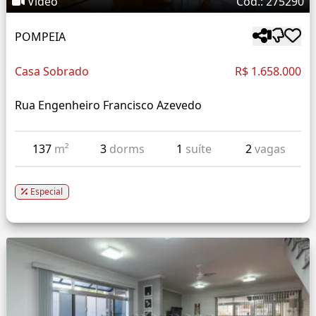
Vídeo
Cód.: 275290
POMPEIA
Casa Sobrado
R$ 1.658.000
Rua Engenheiro Francisco Azevedo
137
m²
3
dorms
1
suíte
2
vagas
Especial