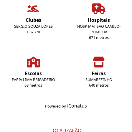
Clubes
Hospitais
SERGIO SOUZA LOPES
HOSP MAT SAO CAMILO-
1,37 km
POMPEIA
671 metros
Escolas
Feiras
FARIA LIMA BRIGADEIRO
SUMAREZINHO
68 metros
640 metros
iConatus
Powered by
LOCALIZAÇÃO