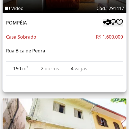
Vídeo
Cód.: 291417
POMPÉIA
Casa Sobrado
R$ 1.600.000
Rua Bica de Pedra
150
m²
2
dorms
4
vagas