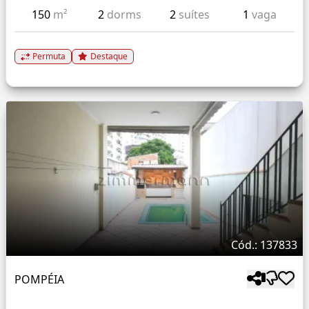
150
m²
2
dorms
2
suítes
1
vaga
Permuta
Destaque
Cód.: 137833
POMPÉIA