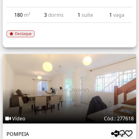
180
m²
3
dorms
1
suíte
1
vaga
Destaque
Vídeo
Cód.: 277618
POMPEIA