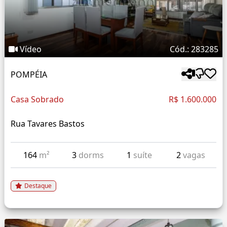
Vídeo
Cód.: 283285
POMPÉIA
Casa Sobrado
R$ 1.600.000
Rua Tavares Bastos
164
m²
3
dorms
1
suíte
2
vagas
Destaque