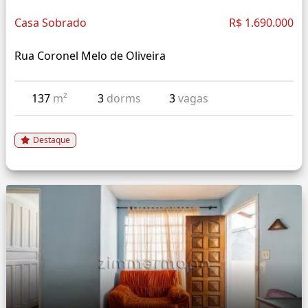
Casa Sobrado
R$ 1.690.000
Rua Coronel Melo de Oliveira
137
m²
3
dorms
3
vagas
Destaque