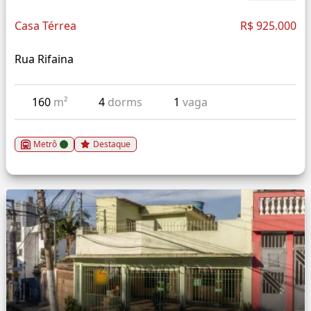
Casa Térrea
R$ 925.000
Rua Rifaina
160
m²
4
dorms
1
vaga
Metrô
Destaque