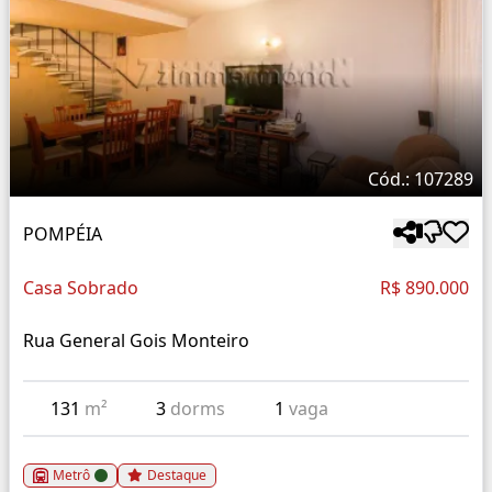
Cód.: 107289
POMPÉIA
Casa Sobrado
R$ 890.000
Rua General Gois Monteiro
131
m²
3
dorms
1
vaga
Metrô
Destaque