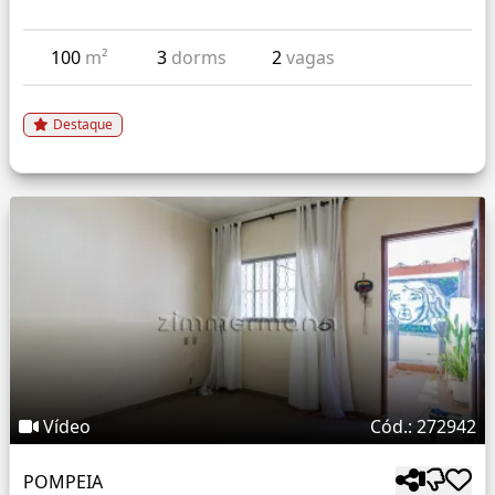
100
m²
3
dorms
2
vagas
Destaque
Vídeo
Cód.: 272942
POMPEIA