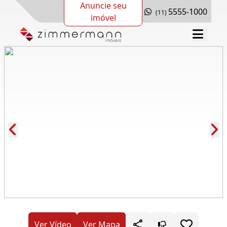
Anuncie seu
5555-1000
(11)
imóvel
Cód.: 280120
Ver Vídeo
Ver Mapa