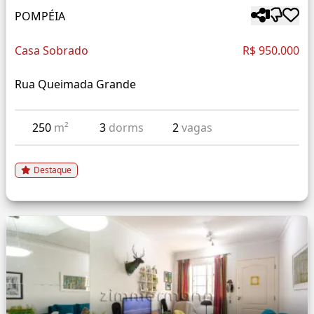
POMPÉIA
Casa Sobrado
R$ 950.000
Rua Queimada Grande
250
m²
3
dorms
2
vagas
Destaque