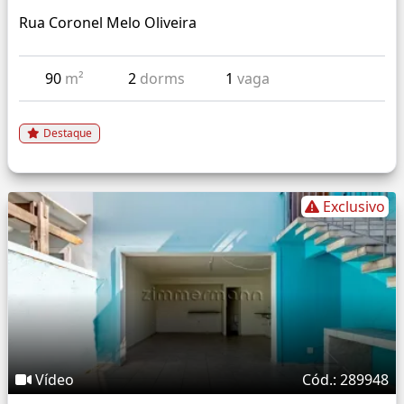
Rua Coronel Melo Oliveira
90
m²
2
dorms
1
vaga
Destaque
Exclusivo
Vídeo
Cód.: 289948