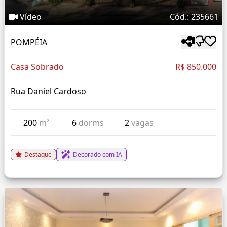
Vídeo
Cód.: 235661
POMPÉIA
Casa Sobrado
R$ 850.000
Rua Daniel Cardoso
200
m²
6
dorms
2
vagas
Destaque
Decorado com IA