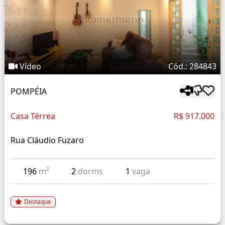
Vídeo
Cód.: 284843
POMPÉIA
Casa Térrea
R$ 917.000
Rua Cláudio Fuzaro
196
m²
2
dorms
1
vaga
Destaque