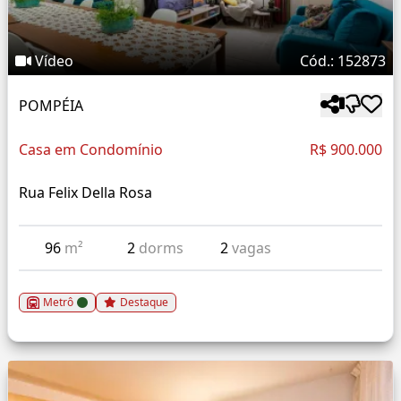
Vídeo
Cód.: 152873
POMPÉIA
Casa em Condomínio
R$ 900.000
Rua Felix Della Rosa
96
m²
2
dorms
2
vagas
Metrô
Destaque