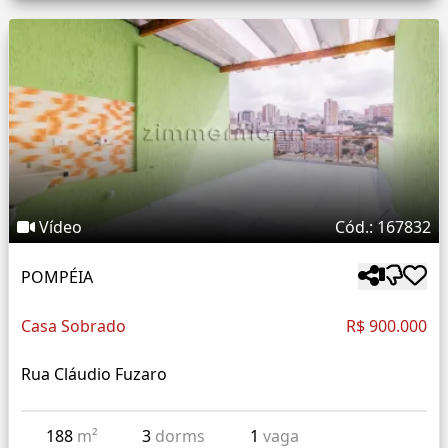
Vídeo
Cód.: 167832
POMPÉIA
Casa Sobrado
R$ 900.000
Rua Cláudio Fuzaro
188
m²
3
dorms
1
vaga