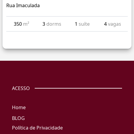
Rua Imaculada
350
m²
3
dorms
1
suíte
4
vagas
ACESSO
Home
BLOG
Política de Privacidade