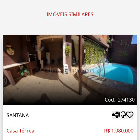
IMÓVEIS SIMILARES
Cód.: 274130
SANTANA
Casa Térrea
R$ 1.080.000