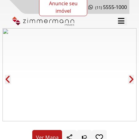
Anuncie seu
5555-1000
(11)
imóvel
Cód.: 278534
Ver Mapa