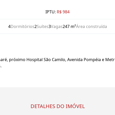
IPTU:
R$ 984
4
Dormitórios
2
Suítes
3
Vagas
247 m²
Área construída
ré, próximo Hospital São Camilo, Avenida Pompéia e Metrô
.
DETALHES DO IMÓVEL