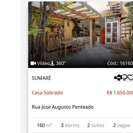
Vídeo
360º
Cód.: 1616
SUMARÉ
Casa Sobrado
R$ 1.650.00
Rua Jose Augusto Penteado
160
m²
3
dorms
2
suítes
2
vagas