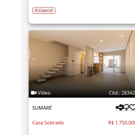
Especial
Vídeo
Cód.: 2834
SUMARÉ
Casa Sobrado
R$ 1.750.00