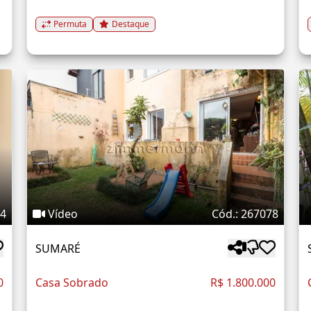
Permuta
Destaque
24
Vídeo
Cód.: 267078
SUMARÉ
0
Casa Sobrado
R$ 1.800.000