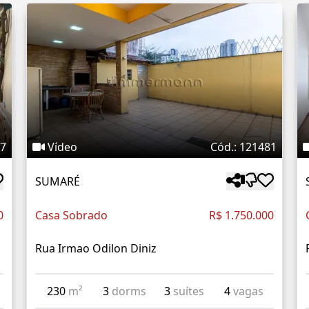
07
Vídeo
Cód.: 121481
SUMARÉ
0
Casa Sobrado
R$ 1.750.000
Rua Irmao Odilon Diniz
230
m²
3
dorms
3
suítes
4
vagas