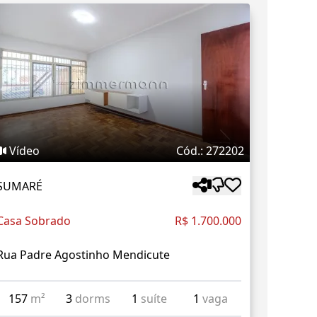
Vídeo
Cód.: 272202
SUMARÉ
Casa Sobrado
R$ 1.700.000
Rua Padre Agostinho Mendicute
157
m²
3
dorms
1
suíte
1
vaga