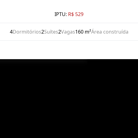
IPTU:
R$ 529
4
Dormitórios
2
Suítes
2
Vagas
160 m²
Área construída