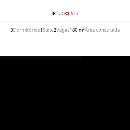
IPTU:
R$ 512
3
Dormitórios
1
Suíte
2
Vagas
180 m²
Área construída