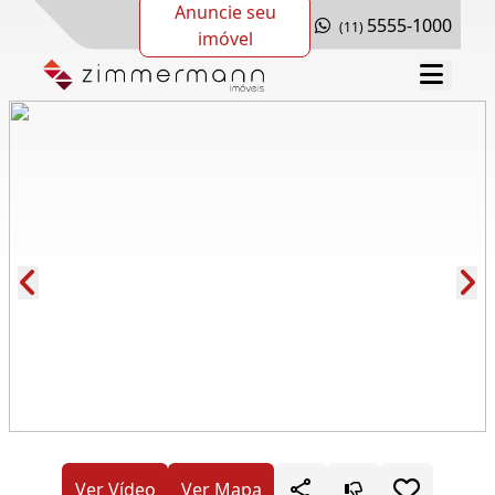
Anuncie seu
5555-1000
(11)
imóvel
Cód.: 276999
Ver Vídeo
Ver Mapa