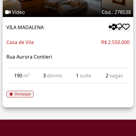
Vídeo
Cód.: 278538
VILA MADALENA
Casa de Vila
R$ 2.550.000
Rua Aurora Contieri
190
m²
3
dorms
1
suíte
2
vagas
Destaque