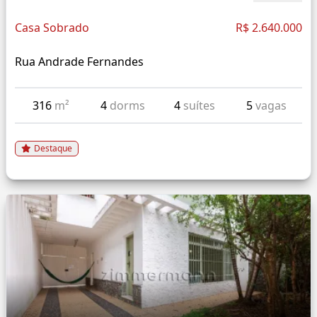
Casa Sobrado
R$ 2.640.000
Rua Andrade Fernandes
316
m²
4
dorms
4
suítes
5
vagas
Destaque