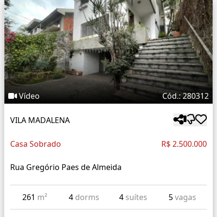
Vídeo
Cód.: 280312
VILA MADALENA
Casa Sobrado
R$ 2.500.000
Rua Gregório Paes de Almeida
261
m²
4
dorms
4
suítes
5
vagas