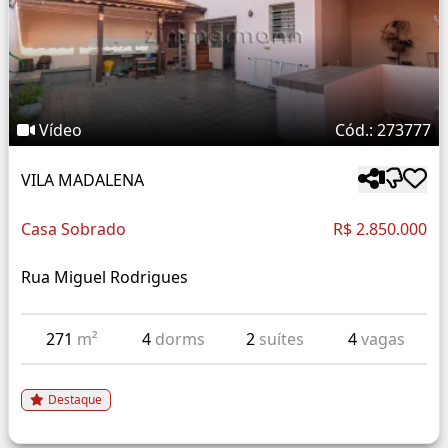
Vídeo
Cód.: 273777
VILA MADALENA
Casa Sobrado
R$ 2.850.000
Rua Miguel Rodrigues
271
m²
4
dorms
2
suítes
4
vagas
Destaque