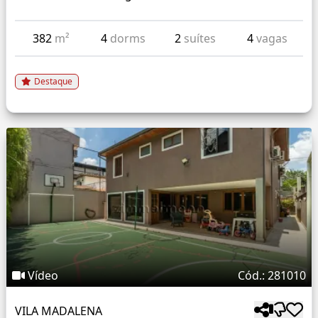
382
m²
4
dorms
2
suítes
4
vagas
Destaque
Vídeo
Cód.: 281010
VILA MADALENA