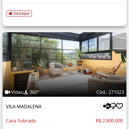
Destaque
Vídeo
360º
Cód.: 271023
VILA MADALENA
Casa Sobrado
R$ 2.800.000