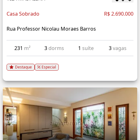
Casa Sobrado
R$ 2.690.000
Rua Professor Nicolau Moraes Barros
231
m²
3
dorms
1
suíte
3
vagas
Destaque
Especial