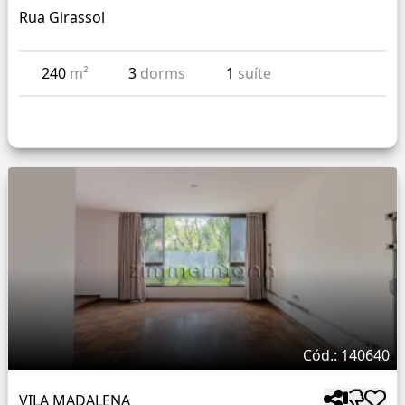
Rua Girassol
240
m²
3
dorms
1
suíte
Cód.: 140640
VILA MADALENA