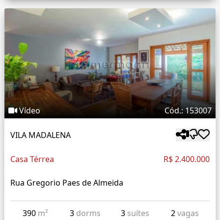
Vídeo
Cód.: 153007
VILA MADALENA
Casa Térrea
R$ 2.400.000
Rua Gregorio Paes de Almeida
390
m²
3
dorms
3
suítes
2
vagas