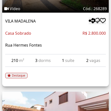
Vídeo
Cód.: 268289
VILA MADALENA
Casa Sobrado
R$ 2.800.000
Rua Hermes Fontes
210
m²
3
dorms
1
suíte
2
vagas
Destaque