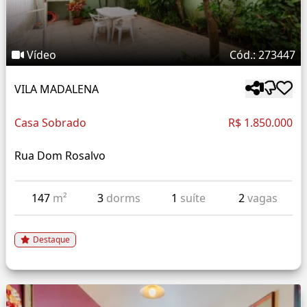
Vídeo
Cód.: 273447
VILA MADALENA
Casa Sobrado
R$ 1.850.000
Rua Dom Rosalvo
147
m²
3
dorms
1
suíte
2
vagas
Destaque