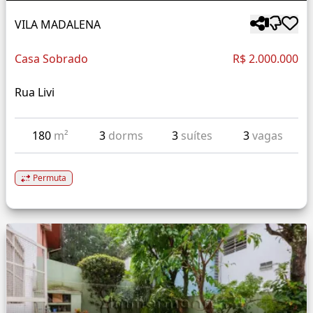
VILA MADALENA
Casa Sobrado
R$ 2.000.000
Rua Livi
180
m²
3
dorms
3
suítes
3
vagas
Permuta