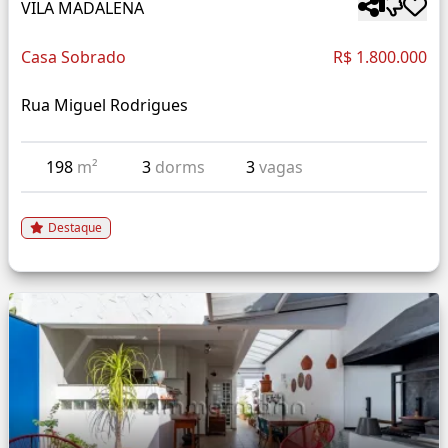
VILA MADALENA
Casa Sobrado
R$ 1.800.000
Rua Miguel Rodrigues
198
m²
3
dorms
3
vagas
Destaque