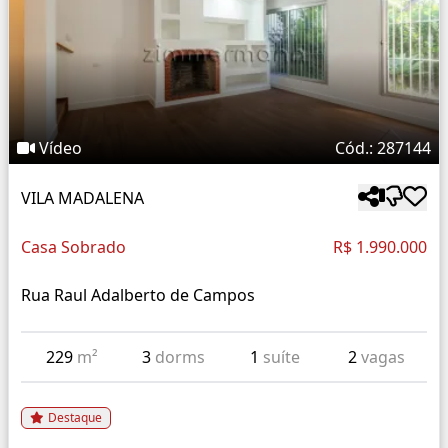
Vídeo
Cód.: 287144
VILA MADALENA
Casa Sobrado
R$ 1.990.000
Rua Raul Adalberto de Campos
229
m²
3
dorms
1
suíte
2
vagas
Destaque