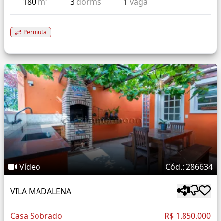
180
m²
3
dorms
1
vaga
Permuta
Vídeo
Cód.: 286634
VILA MADALENA
Casa Sobrado
R$ 1.850.000