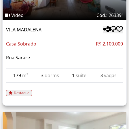
Vídeo
Cód.: 263391
VILA MADALENA
Casa Sobrado
R$ 2.100.000
Rua Sarare
179
m²
3
dorms
1
suíte
3
vagas
Destaque