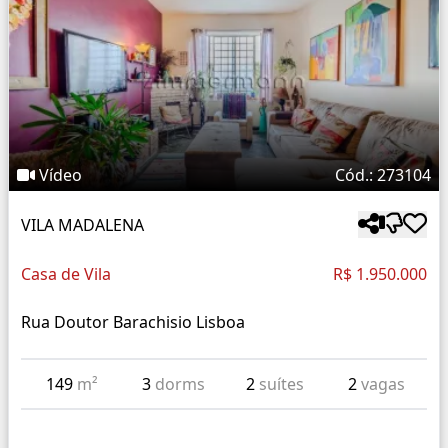
Vídeo
Cód.: 273104
VILA MADALENA
Casa de Vila
R$ 1.950.000
Rua Doutor Barachisio Lisboa
149
m²
3
dorms
2
suítes
2
vagas