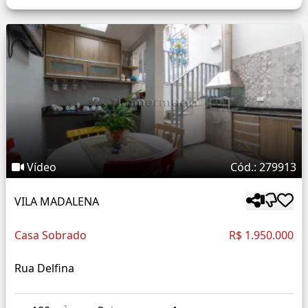
Vídeo
Cód.: 279913
VILA MADALENA
Casa Sobrado
R$ 1.950.000
Rua Delfina