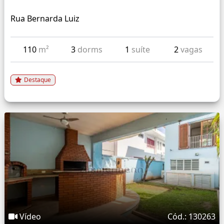
Rua Bernarda Luiz
110
m²
3
dorms
1
suíte
2
vagas
Destaque
Vídeo
Cód.: 130263