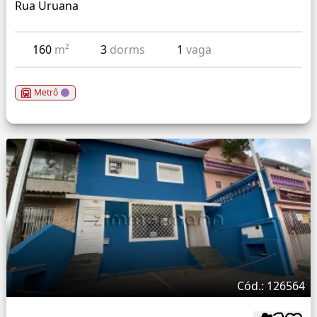
Rua Uruana
160
m²
3
dorms
1
vaga
Metrô
Cód.: 126564