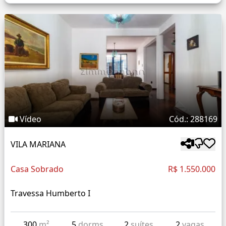
Vídeo
Cód.: 288169
VILA MARIANA
Casa Sobrado
R$ 1.550.000
Travessa Humberto I
300
m²
5
dorms
2
suítes
2
vagas