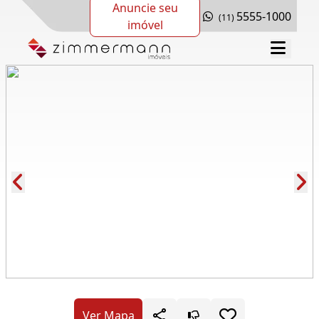
Anuncie seu
5555-1000
(11)
imóvel
Cód.: 280716
Ver Mapa