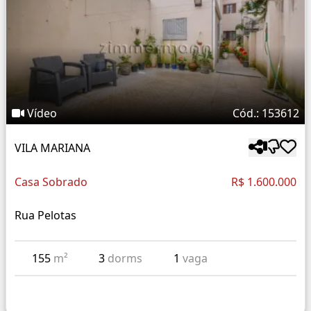
Vídeo
Cód.: 153612
VILA MARIANA
Casa Sobrado
R$ 1.600.000
Rua Pelotas
155
m²
3
dorms
1
vaga