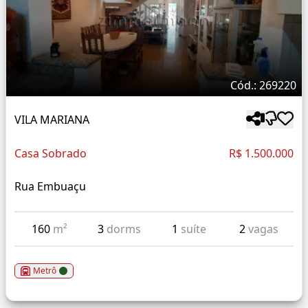
Cód.: 269220
VILA MARIANA
Casa Sobrado
R$ 1.500.000
Rua Embuaçu
160
m²
3
dorms
1
suíte
2
vagas
Metrô