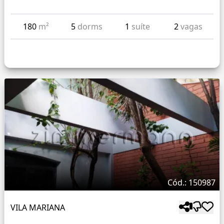
180
m²
5
dorms
1
suíte
2
vagas
Cód.: 150987
VILA MARIANA