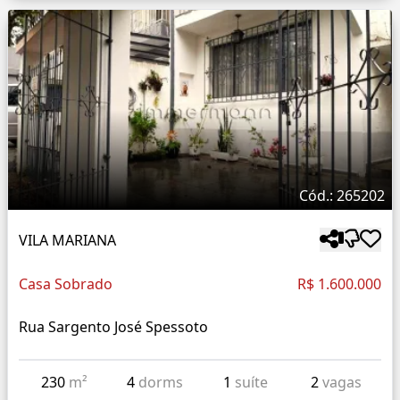
Cód.: 265202
VILA MARIANA
Casa Sobrado
R$ 1.600.000
Rua Sargento José Spessoto
230
m²
4
dorms
1
suíte
2
vagas