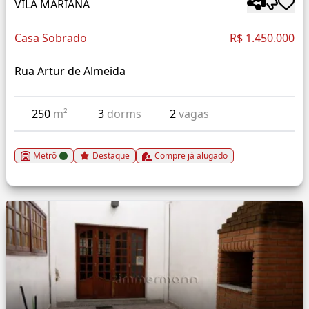
VILA MARIANA
Casa Sobrado
R$ 1.450.000
Rua Artur de Almeida
250
m²
3
dorms
2
vagas
Metrô
Destaque
Compre já alugado