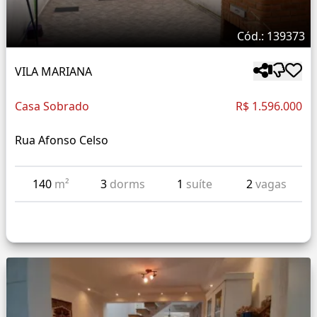
Cód.: 139373
VILA MARIANA
Casa Sobrado
R$ 1.596.000
Rua Afonso Celso
140
m²
3
dorms
1
suíte
2
vagas