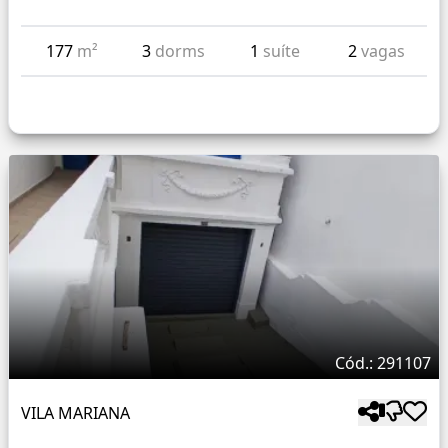
177
m²
3
dorms
1
suíte
2
vagas
Cód.: 291107
VILA MARIANA