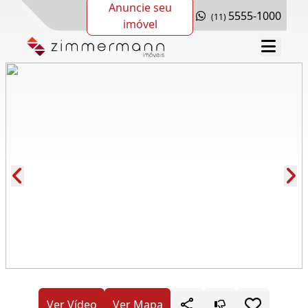
Anuncie seu
5555-1000
(11)
imóvel
Cód.: 161152
Ver Vídeo
Ver Mapa