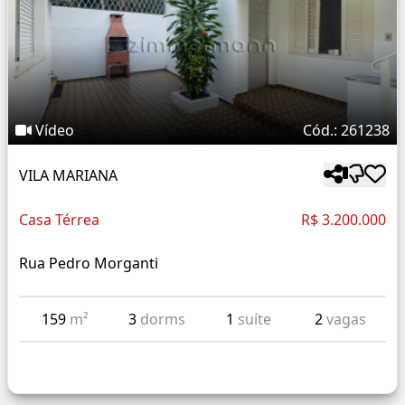
Vídeo
Cód.: 261238
VILA MARIANA
Casa Térrea
R$ 3.200.000
Rua Pedro Morganti
159
m²
3
dorms
1
suíte
2
vagas