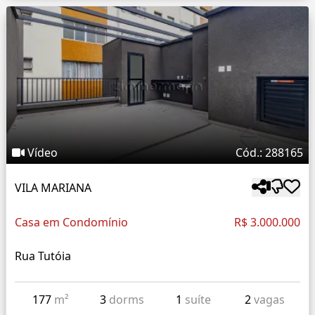
Vídeo
Cód.: 288165
VILA MARIANA
Casa em Condomínio
R$ 3.000.000
Rua Tutóia
177
m²
3
dorms
1
suíte
2
vagas