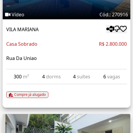
Vídeo
Cód.: 270916
VILA MARIANA
Casa Sobrado
R$ 2.800.000
Rua Da Uniao
300
m²
4
dorms
4
suítes
6
vagas
Compre já alugado