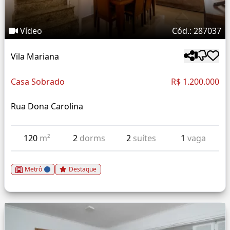
Vídeo
Cód.: 287037
Vila Mariana
Casa Sobrado
R$ 1.200.000
Rua Dona Carolina
120
m²
2
dorms
2
suítes
1
vaga
Metrô
Destaque