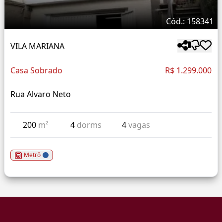
Cód.: 158341
VILA MARIANA
Casa Sobrado
R$ 1.299.000
Rua Alvaro Neto
200
m²
4
dorms
4
vagas
Metrô