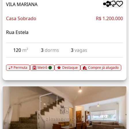
VILA MARIANA
Casa Sobrado
R$ 1.200.000
Rua Estela
120
m²
3
dorms
3
vagas
Permuta
Metrô
Destaque
Compre já alugado