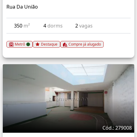
Rua Da União
350
m²
4
dorms
2
vagas
Metrô
Destaque
Compre já alugado
Cód.: 279008