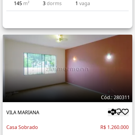
145
m²
3
dorms
1
vaga
Cód.: 280311
VILA MARIANA
Casa Sobrado
R$ 1.260.000