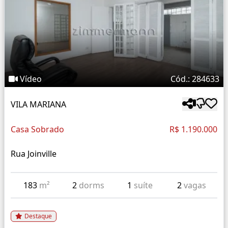
Vídeo
Cód.: 284633
VILA MARIANA
Casa Sobrado
R$ 1.190.000
Rua Joinville
183
m²
2
dorms
1
suíte
2
vagas
Destaque