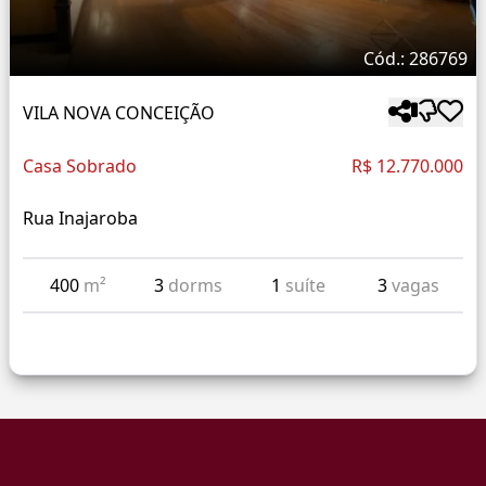
Cód.: 286769
VILA NOVA CONCEIÇÃO
Casa Sobrado
R$ 12.770.000
Rua Inajaroba
400
m²
3
dorms
1
suíte
3
vagas