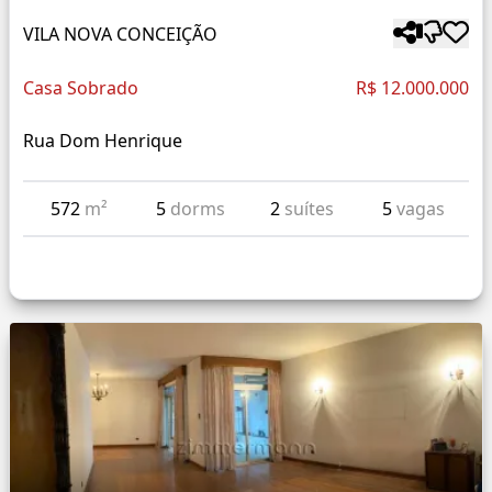
VILA NOVA CONCEIÇÃO
Casa Sobrado
R$ 12.000.000
Rua Dom Henrique
572
m²
5
dorms
2
suítes
5
vagas