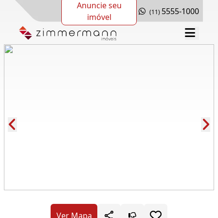
Anuncie seu
5555-1000
(11)
imóvel
Cód.: 277349
Ver Mapa