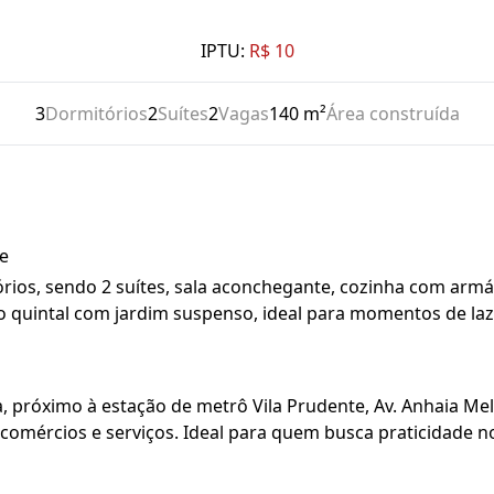
IPTU:
R$ 10
3
Dormitórios
2
Suítes
2
Vagas
140 m²
Área construída
e
rios, sendo 2 suítes, sala aconchegante, cozinha com armár
 o quintal com jardim suspenso, ideal para momentos de la
, próximo à estação de metrô Vila Prudente, Av. Anhaia Mello
mércios e serviços. Ideal para quem busca praticidade no