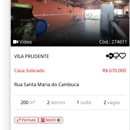
Vídeo
Cód.: 274611
VILA PRUDENTE
Casa Sobrado
R$ 670.000
Rua Santa Maria do Cambuca
200
m²
2
dorms
1
suíte
2
vagas
Permuta
Metrô