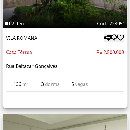
Vídeo
Cód.: 223051
VILA ROMANA
Casa Térrea
R$ 2.500.000
Rua Baltazar Gonçalves
136
m²
3
dorms
5
vagas