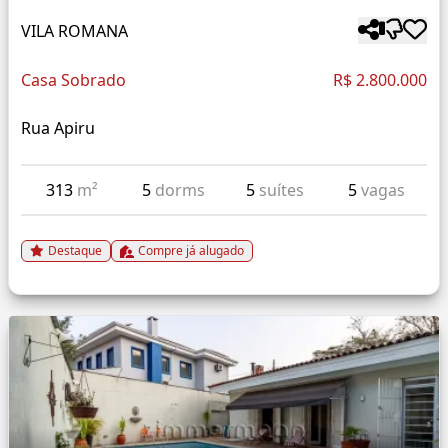
VILA ROMANA
Casa Sobrado
R$ 2.800.000
Rua Apiru
313
m²
5
dorms
5
suítes
5
vagas
Destaque
Compre já alugado