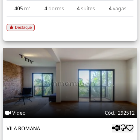
405
m²
4
dorms
4
suítes
4
vagas
Destaque
Vídeo
Cód.: 292512
VILA ROMANA