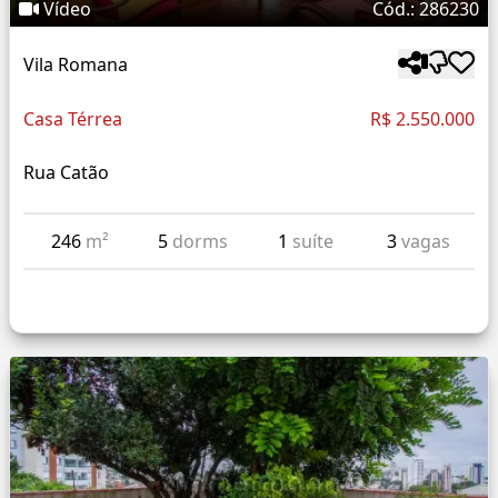
Vídeo
Cód.: 286230
Vila Romana
Casa Térrea
R$ 2.550.000
Rua Catão
246
m²
5
dorms
1
suíte
3
vagas