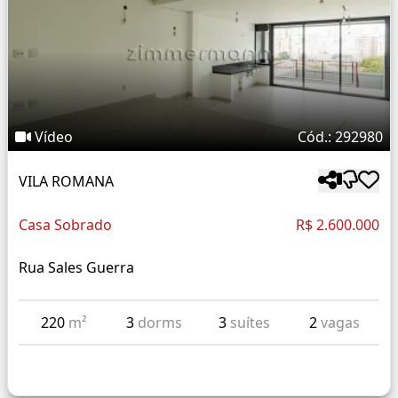
Vídeo
Cód.: 292980
VILA ROMANA
Casa Sobrado
R$ 2.600.000
Rua Sales Guerra
220
m²
3
dorms
3
suítes
2
vagas