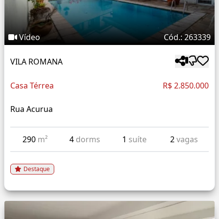
Vídeo
Cód.: 263339
VILA ROMANA
Casa Térrea
R$ 2.850.000
Rua Acurua
290
m²
4
dorms
1
suíte
2
vagas
Destaque