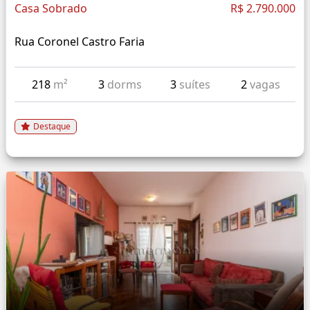
Casa Sobrado
R$ 2.790.000
Rua Coronel Castro Faria
218
m²
3
dorms
3
suítes
2
vagas
Destaque