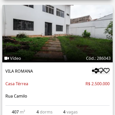
Vídeo
Cód.: 286043
VILA ROMANA
Casa Térrea
R$ 2.500.000
Rua Camilo
407
m²
4
dorms
4
vagas