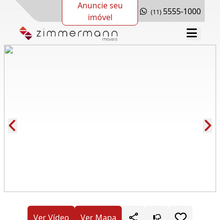
Anuncie seu
5555-1000
(11)
imóvel
Cód.: 277400
Ver Vídeo
Ver Mapa