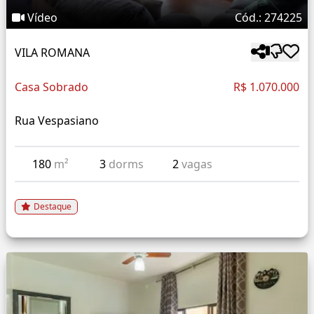
Vídeo
Cód.: 274225
VILA ROMANA
Casa Sobrado
R$ 1.070.000
Rua Vespasiano
180
m²
3
dorms
2
vagas
Destaque