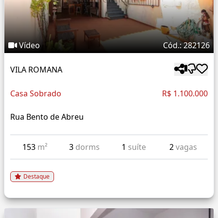
Vídeo
Cód.: 282126
VILA ROMANA
Casa Sobrado
R$ 1.100.000
Rua Bento de Abreu
153
m²
3
dorms
1
suíte
2
vagas
Destaque