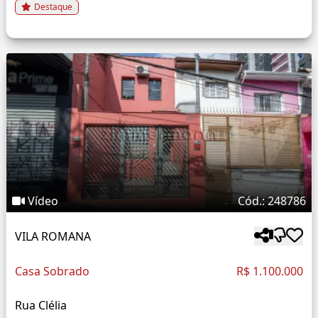
Destaque
Vídeo
Cód.: 248786
VILA ROMANA
Casa Sobrado
R$ 1.100.000
Rua Clélia