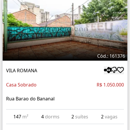
Cód.: 161376
VILA ROMANA
Casa Sobrado
R$ 1.050.000
Rua Barao do Bananal
147
m²
4
dorms
2
suítes
2
vagas