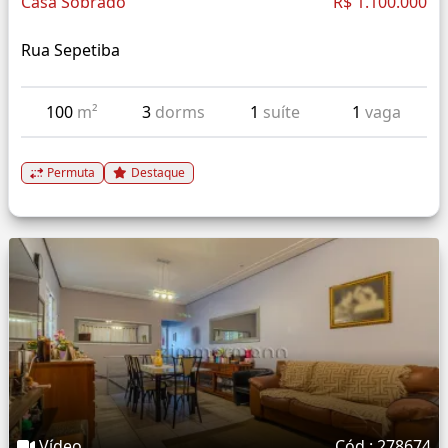
Casa Sobrado
R$ 1.100.000
Rua Sepetiba
100
m²
3
dorms
1
suíte
1
vaga
Permuta
Destaque
Vídeo
Cód.: 278674