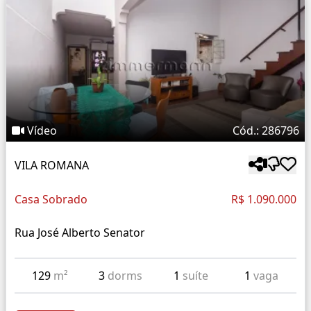
Vídeo
Cód.: 286796
VILA ROMANA
Casa Sobrado
R$ 1.090.000
Rua José Alberto Senator
129
m²
3
dorms
1
suíte
1
vaga