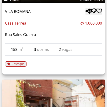
VILA ROMANA
Casa Térrea
R$ 1.060.000
Rua Sales Guerra
158
m²
3
dorms
2
vagas
Destaque