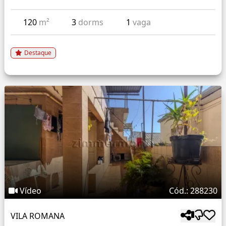
120
m²
3
dorms
1
vaga
Destaque
Vídeo
Cód.: 288230
VILA ROMANA