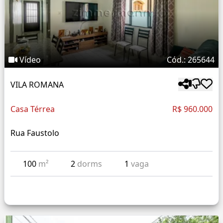
Vídeo
Cód.: 265644
VILA ROMANA
Casa Térrea
R$ 960.000
Rua Faustolo
100
m²
2
dorms
1
vaga