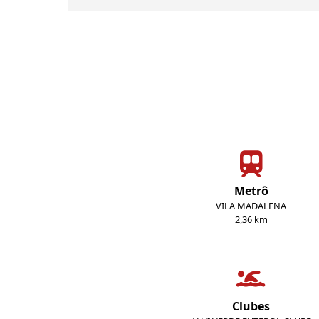
Metrô
VILA MADALENA
2,36 km
Clubes