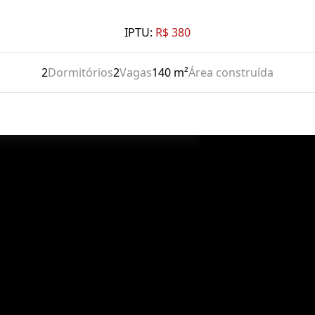
IPTU:
R$ 380
2
Dormitórios
2
Vagas
140 m²
Área construída