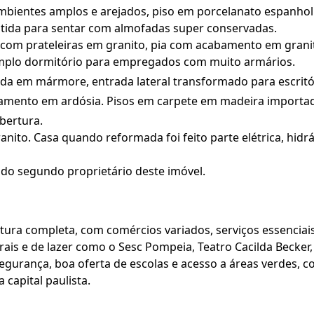
. Ambientes amplos e arejados, piso em porcelanato espanho
tida para sentar com almofadas super conservadas.
com prateleiras em granito, pia com acabamento em granit
amplo dormitório para empregados com muito armários.
ada em mármore, entrada lateral transformado para escritó
amento em ardósia. Pisos em carpete em madeira importa
bertura.
nito. Casa quando reformada foi feito parte elétrica, hidrá
ndo segundo proprietário deste imóvel.
ura completa, com comércios variados, serviços essenciais,
ais e de lazer como o Sesc Pompeia, Teatro Cacilda Becker
segurança, boa oferta de escolas e acesso a áreas verdes,
 capital paulista.