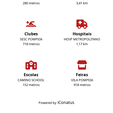
280 metros
3,41 km
Clubes
Hospitais
SESC POMPEIA
HOSP METROPOLITANO
718 metros
1,17 km
Escolas
Feiras
CAMINO SCHOOL
VILA POMPEIA
152 metros
918 metros
iConatus
Powered by