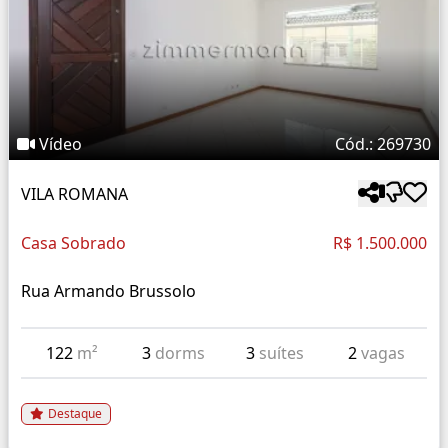
Vídeo
Cód.: 269730
VILA ROMANA
Casa Sobrado
R$ 1.500.000
Rua Armando Brussolo
122
m²
3
dorms
3
suítes
2
vagas
Destaque