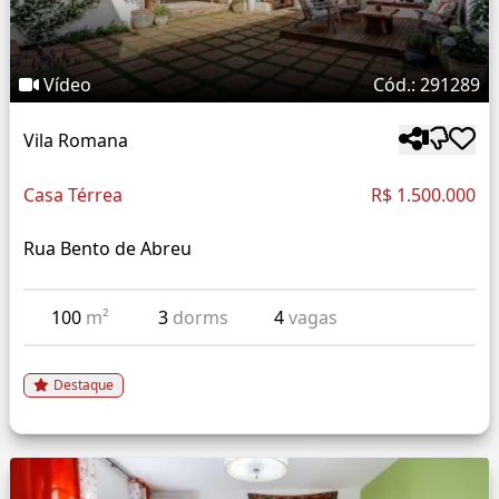
Vídeo
Cód.: 291289
Vila Romana
Casa Térrea
R$ 1.500.000
Rua Bento de Abreu
100
m²
3
dorms
4
vagas
Destaque