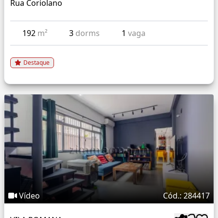
Rua Coriolano
192
m²
3
dorms
1
vaga
Destaque
Vídeo
Cód.: 284417