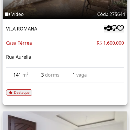
Vídeo
Cód.: 275644
VILA ROMANA
Casa Térrea
R$ 1.600.000
Rua Aurelia
141
m²
3
dorms
1
vaga
Destaque