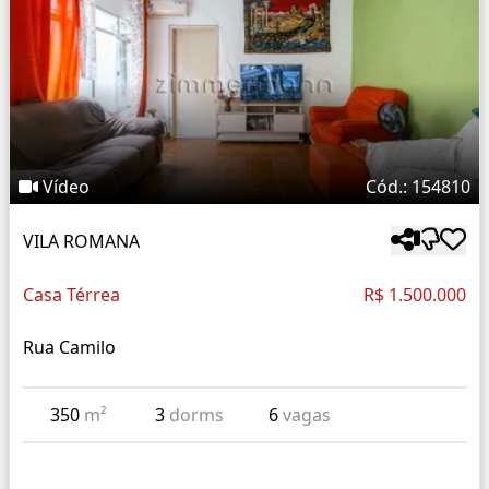
Vídeo
Cód.: 154810
VILA ROMANA
Casa Térrea
R$ 1.500.000
Rua Camilo
350
m²
3
dorms
6
vagas