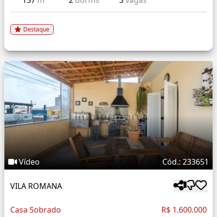
157
m²
2
dorms
3
vagas
Destaque
Vídeo
Cód.: 233651
VILA ROMANA
Casa Sobrado
R$ 1.600.000