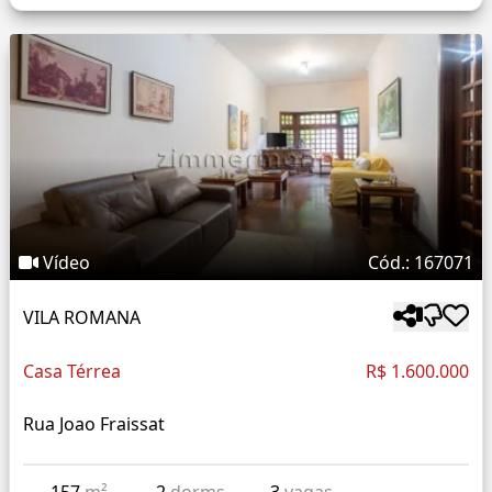
Vídeo
Cód.: 167071
VILA ROMANA
Casa Térrea
R$ 1.600.000
Rua Joao Fraissat