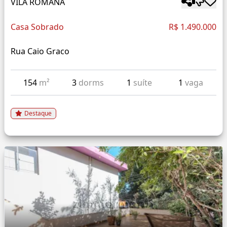
VILA ROMANA
Casa Sobrado
R$ 1.490.000
Rua Caio Graco
154
m²
3
dorms
1
suíte
1
vaga
Destaque