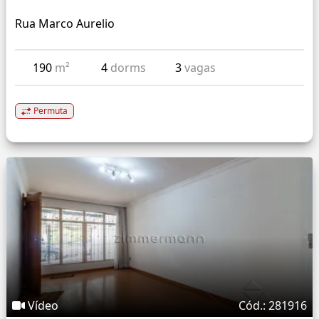
Rua Marco Aurelio
190
m²
4
dorms
3
vagas
Permuta
Vídeo
Cód.: 281916