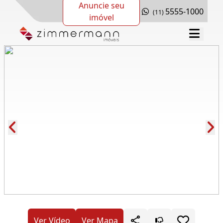
Anuncie seu
5555-1000
(11)
imóvel
Cód.: 274388
Ver Vídeo
Ver Mapa