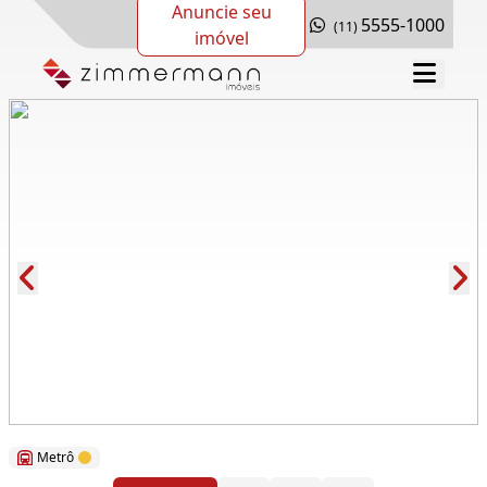
Anuncie seu
5555-1000
(11)
imóvel
Cód.: 277532
Metrô