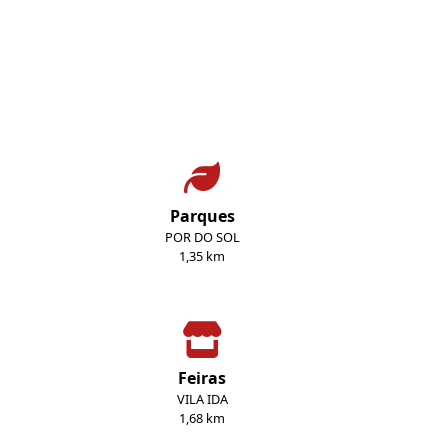
Parques
POR DO SOL
1,35 km
Feiras
VILA IDA
1,68 km