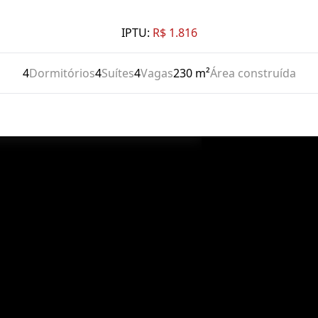
IPTU:
R$ 1.816
4
Dormitórios
4
Suítes
4
Vagas
230 m²
Área construída