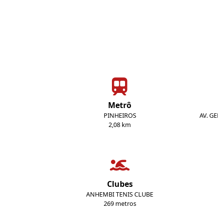
Metrô
PINHEIROS
AV. G
2,08 km
Clubes
ANHEMBI TENIS CLUBE
269 metros