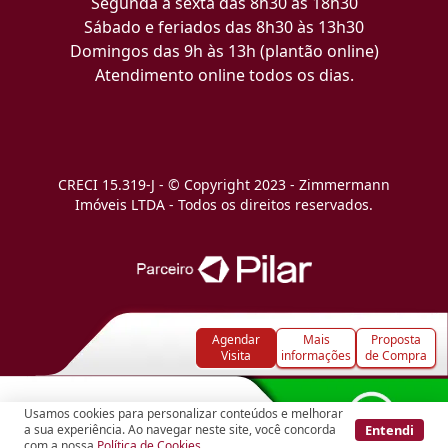
Segunda a sexta das 8h30 às 18h30
Sábado e feriados das 8h30 às 13h30
Domingos das 9h às 13h (plantão online)
Atendimento online todos os dias.
CRECI 15.319-J - © Copyright 2023 - Zimmermann
Imóveis LTDA - Todos os direitos reservados.
Agendar
Mais
Proposta
Visita
informações
de Compra
Usamos cookies para personalizar conteúdos e melhorar
Entendi
a sua experiência. Ao navegar neste site, você concorda
com a nossa
Política de Cookies
.