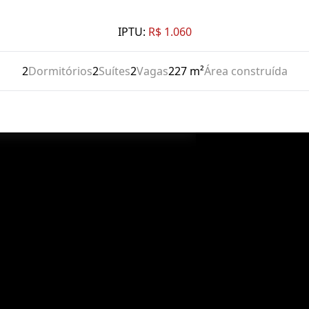
IPTU:
R$ 1.060
2
Dormitórios
2
Suítes
2
Vagas
227 m²
Área construída