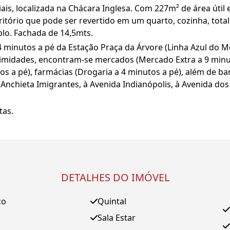
iais, localizada na Chácara Inglesa. Com 227m² de área útil
 escritório que pode ser revertido em um quarto, cozinha, tot
plo. Fachada de 14,5mts.
4 minutos a pé da Estação Praça da Árvore (Linha Azul do M
midades, encontram-se mercados (Mercado Extra a 9 minuto
os a pé), farmácias (Drogaria a 4 minutos a pé), além de ba
a Anchieta Imigrantes, à Avenida Indianópolis, à Avenida do
tas.
DETALHES DO IMÓVEL
ço
Quintal
Sala Estar