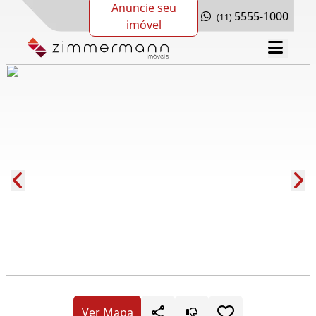
Anuncie seu
5555-1000
(11)
imóvel
Cód.: 288467
Ver Mapa