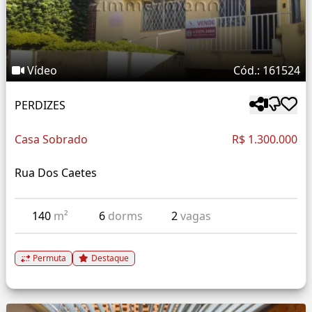
Vídeo
Cód.: 161524
PERDIZES
Casa Sobrado
R$ 1.300.000
Rua Dos Caetes
140
m²
6
dorms
2
vagas
Permuta
Destaque