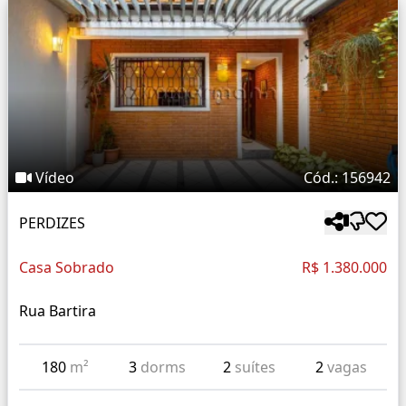
Vídeo
Cód.: 156942
PERDIZES
Casa Sobrado
R$ 1.380.000
Rua Bartira
180
m²
3
dorms
2
suítes
2
vagas