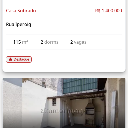
Casa Sobrado
R$ 1.400.000
Rua Iperoig
115
m²
2
dorms
2
vagas
Destaque