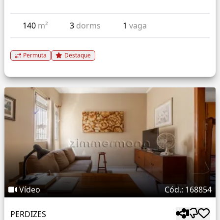
140
m²
3
dorms
1
vaga
Permuta
Destaque
Vídeo
Cód.: 168854
PERDIZES