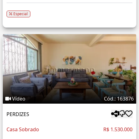
Especial
Vídeo
Cód.: 163876
PERDIZES
Casa Sobrado
R$ 1.530.000