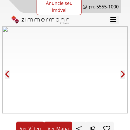
Anuncie seu
5555-1000
(11)
imóvel
Cód.: 277579
Ver Vídeo
Ver Mapa