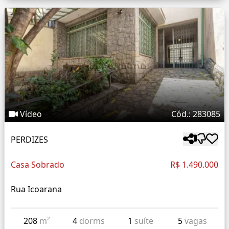
Vídeo
Cód.: 283085
PERDIZES
Casa Sobrado
R$ 1.490.000
Rua Icoarana
208
m²
4
dorms
1
suíte
5
vagas