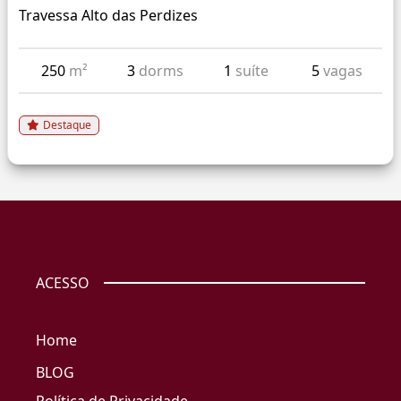
Travessa Alto das Perdizes
250
m²
3
dorms
1
suíte
5
vagas
Destaque
ACESSO
Home
BLOG