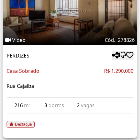
Vídeo
Cód.: 278826
PERDIZES
Casa Sobrado
R$ 1.290.000
Rua Cajaíba
216
m²
3
dorms
2
vagas
Destaque