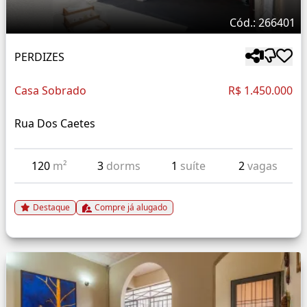
Cód.: 266401
PERDIZES
Casa Sobrado
R$ 1.450.000
Rua Dos Caetes
120
m²
3
dorms
1
suíte
2
vagas
Destaque
Compre já alugado