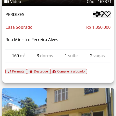
Vídeo
Cód.: 163371
PERDIZES
Casa Sobrado
R$ 1.350.000
Rua Ministro Ferreira Alves
160
m²
3
dorms
1
suíte
2
vagas
Permuta
Destaque
Compre já alugado