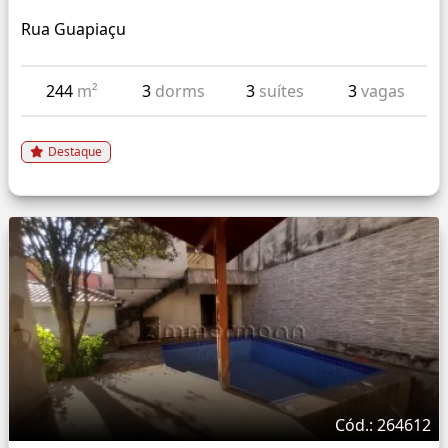
Rua Guapiaçu
244
m²
3
dorms
3
suítes
3
vagas
Destaque
Cód.: 264612