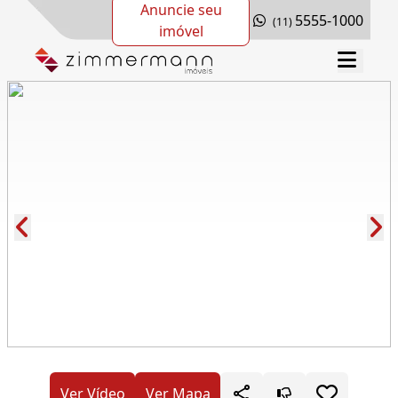
Anuncie seu
5555-1000
(11)
imóvel
Cód.: 282637
Ver Vídeo
Ver Mapa