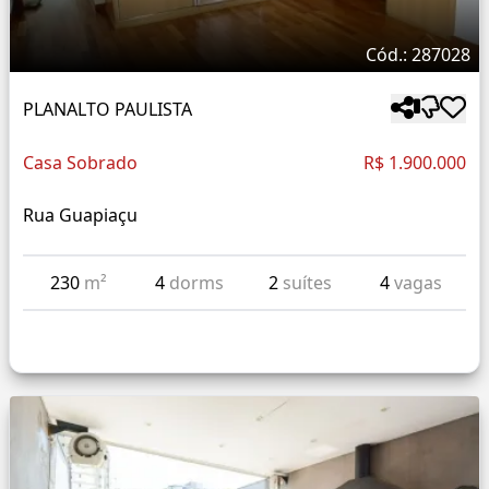
Cód.: 287028
PLANALTO PAULISTA
Casa Sobrado
R$ 1.900.000
Rua Guapiaçu
230
m²
4
dorms
2
suítes
4
vagas