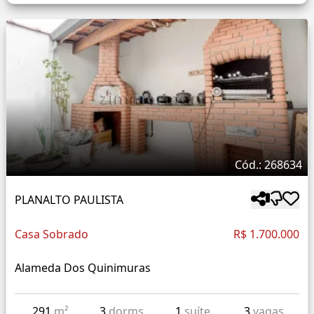
Cód.: 268634
PLANALTO PAULISTA
Casa Sobrado
R$ 1.700.000
Alameda Dos Quinimuras
291
m²
3
dorms
1
suíte
3
vagas