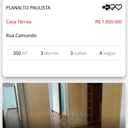
PLANALTO PAULISTA
Casa Térrea
R$ 1.800.000
Rua Camundo
350
m²
3
dorms
3
suítes
4
vagas