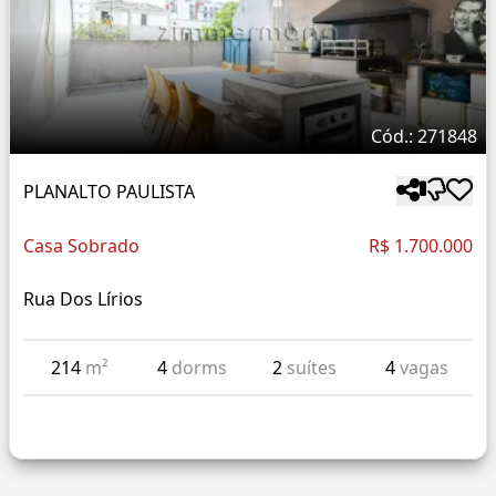
Cód.: 271848
PLANALTO PAULISTA
Casa Sobrado
R$ 1.700.000
Rua Dos Lírios
214
m²
4
dorms
2
suítes
4
vagas