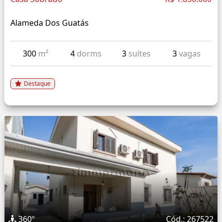
Alameda Dos Guatás
300
m²
4
dorms
3
suítes
3
vagas
Destaque
360º
Cód.: 267522