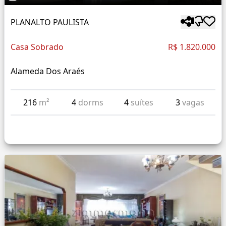
PLANALTO PAULISTA
Casa Sobrado
R$ 1.820.000
Alameda Dos Araés
216
m²
4
dorms
4
suítes
3
vagas