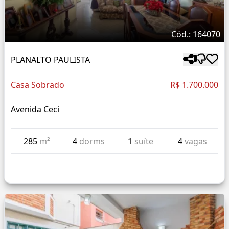
Cód.: 164070
PLANALTO PAULISTA
Casa Sobrado
R$ 1.700.000
Avenida Ceci
285
m²
4
dorms
1
suíte
4
vagas