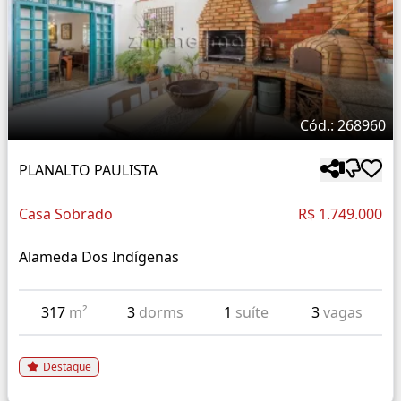
Cód.: 268960
PLANALTO PAULISTA
Casa Sobrado
R$ 1.749.000
Alameda Dos Indígenas
317
m²
3
dorms
1
suíte
3
vagas
Destaque